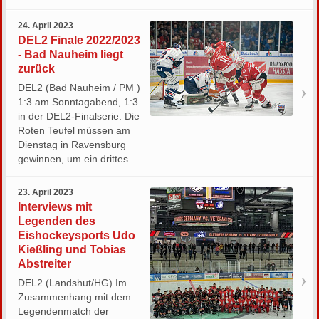
24. April 2023
DEL2 Finale 2022/2023
- Bad Nauheim liegt
zurück
DEL2 (Bad Nauheim / PM )
1:3 am Sonntagabend, 1:3
in der DEL2-Finalserie. Die
Roten Teufel müssen am
Dienstag in Ravensburg
gewinnen, um ein drittes…
23. April 2023
Interviews mit
Legenden des
Eishockeysports Udo
Kießling und Tobias
Abstreiter
DEL2 (Landshut/HG) Im
Zusammenhang mit dem
Legendenmatch der