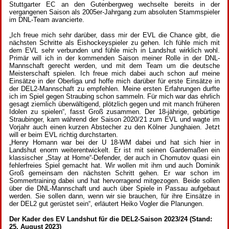
Stuttgarter EC an den Gutenbergweg wechselte bereits in der
vergangenen Saison als 2005er-Jahrgang zum absoluten Stammspieler
im DNL-Team avancierte.
„Ich freue mich sehr darüber, dass mir der EVL die Chance gibt, die
nächsten Schritte als Eishockeyspieler zu gehen. Ich fühle mich mit
dem EVL sehr verbunden und fühle mich in Landshut wirklich wohl.
Primär will ich in der kommenden Saison meiner Rolle in der DNL-
Mannschaft gerecht werden, und mit dem Team um die deutsche
Meisterschaft spielen. Ich freue mich dabei auch schon auf meine
Einsätze in der Oberliga und hoffe mich darüber für erste Einsätze in
der DEL2-Mannschaft zu empfehlen. Meine ersten Erfahrungen durfte
ich im Spiel gegen Straubing schon sammeln. Für mich war das ehrlich
gesagt ziemlich überwältigend, plötzlich gegen und mit manch früheren
Idolen zu spielen“, fasst Groß zusammen. Der 18-jährige, gebürtige
Straubinger, kam während der Saison 2020/21 zum EVL und wagte im
Vorjahr auch einen kurzen Abstecher zu den Kölner Junghaien. Jetzt
will er beim EVL richtig durchstarten.
„Henry Homann war bei der U 18-WM dabei und hat sich hier in
Landshut enorm weiterentwickelt. Er ist mit seinen Gardemaßen ein
klassischer „Stay at Home“-Defender, der auch in Chomutov quasi ein
fehlerfreies Spiel gemacht hat. Wir wollen mit ihm und auch Dominik
Groß gemeinsam den nächsten Schritt gehen. Er war schon im
Sommertraining dabei und hat hervorragend mitgezogen. Beide sollen
über die DNL-Mannschaft und auch über Spiele in Passau aufgebaut
werden. Sie sollen dann, wenn wir sie brauchen, für ihre Einsätze in
der DEL2 gut gerüstet sein“, erläutert Heiko Vogler die Planungen.
Der Kader des EV Landshut für die DEL2-Saison 2023/24 (Stand:
25. August 2023)