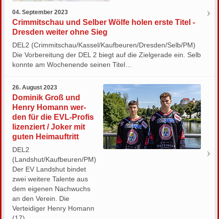
04. September 2023
Crimmitschau und Selber Wölfe holen erste Titel -
Dresden weiter ohne Sieg
DEL2 (Crimmitschau/Kassel/Kaufbeuren/Dresden/Selb/PM)
Die Vorbereitung der DEL 2 biegt auf die Zielgerade ein. Selb
konnte am Wochenende seinen Titel…
26. August 2023
Do­mi­nik Groß und
Henry Ho­mann wer­
den für die EVL-Pro­fis
li­zen­ziert / Joker mit
guten Heimauftritt
DEL2
(Landshut/Kaufbeuren/PM)
Der EV Landshut bindet
zwei weitere Talente aus
dem eigenen Nachwuchs
an den Verein. Die
Verteidiger Henry Homann
(17)…