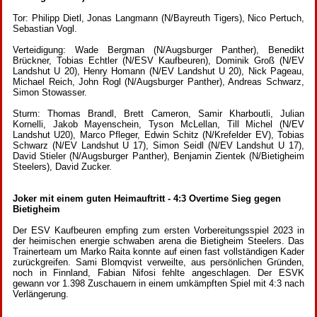
Tor: Philipp Dietl, Jonas Langmann (N/Bayreuth Tigers), Nico Pertuch,
Sebastian Vogl.
Verteidigung: Wade Bergman (N/Augsburger Panther), Benedikt
Brückner, Tobias Echtler (N/ESV Kaufbeuren), Dominik Groß (N/EV
Landshut U 20), Henry Homann (N/EV Landshut U 20), Nick Pageau,
Michael Reich, John Rogl (N/Augsburger Panther), Andreas Schwarz,
Simon Stowasser.
Sturm: Thomas Brandl, Brett Cameron, Samir Kharboutli, Julian
Kornelli, Jakob Mayenschein, Tyson McLellan, Till Michel (N/EV
Landshut U20), Marco Pfleger, Edwin Schitz (N/Krefelder EV), Tobias
Schwarz (N/EV Landshut U 17), Simon Seidl (N/EV Landshut U 17),
David Stieler (N/Augsburger Panther), Benjamin Zientek (N/Bietigheim
Steelers), David Zucker.
Joker mit einem guten Heimauftritt - 4:3 Overtime Sieg gegen
Bietigheim
Der ESV Kaufbeuren empfing zum ersten Vorbereitungsspiel 2023 in
der heimischen energie schwaben arena die Bietigheim Steelers. Das
Trainerteam um Marko Raita konnte auf einen fast vollständigen Kader
zurückgreifen. Sami Blomqvist verweilte, aus persönlichen Gründen,
noch in Finnland, Fabian Nifosi fehlte angeschlagen. Der ESVK
gewann vor 1.398 Zuschauern in einem umkämpften Spiel mit 4:3 nach
Verlängerung.