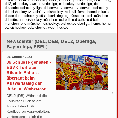
del2, eishockey zweite bundesliga, eishockey bundesliga, del
deutsche eishockey liga, del,servustv, servus tv, servus, eishockey,
del, eishockey tv, laola1.tv, eishockey, red bull, fernsehsender, laola,
düsseldorf, eishockey düsseldorf, deg, eg düsseldorf, del, münchen,
del münchen, eishockey münchen, red bull, red bulls, red bull
münchen, ehc münchen, eishockey, eishockey oberliga, herne, herner
ev, eishockey, deb, oberliga west, hockey
Newscenter (DEL, DEB, DEL2, Oberliga,
Bayernliga, EBEL)
09. Oktober 2023
39 Schüsse gehalten -
ESVK Torhüter
Rihards Babulis
überragt beim
Auswärtssieg der
Joker in Weißwasser
DEL2 (RB) Während die
Lausitzer Füchse am
Torwart des ESV
Kaufbeuren verzweifelten,
verbesserten sich die