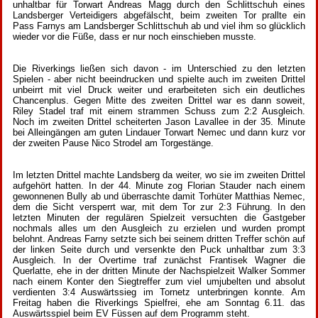
unhaltbar für Torwart Andreas Magg durch den Schlittschuh eines
Landsberger Verteidigers abgefälscht, beim zweiten Tor prallte ein
Pass Farnys am Landsberger Schlittschuh ab und viel ihm so glücklich
wieder vor die Füße, dass er nur noch einschieben musste.
Die Riverkings ließen sich davon - im Unterschied zu den letzten
Spielen - aber nicht beeindrucken und spielte auch im zweiten Drittel
unbeirrt mit viel Druck weiter und erarbeiteten sich ein deutliches
Chancenplus. Gegen Mitte des zweiten Drittel war es dann soweit,
Riley Stadel traf mit einem strammen Schuss zum 2:2 Ausgleich.
Noch im zweiten Drittel scheiterten Jason Lavallee in der 35. Minute
bei Alleingängen am guten Lindauer Torwart Nemec und dann kurz vor
der zweiten Pause Nico Strodel am Torgestänge.
Im letzten Drittel machte Landsberg da weiter, wo sie im zweiten Drittel
aufgehört hatten. In der 44. Minute zog Florian Stauder nach einem
gewonnenen Bully ab und überraschte damit Torhüter Matthias Nemec,
dem die Sicht versperrt war, mit dem Tor zur 2:3 Führung. In den
letzten Minuten der regulären Spielzeit versuchten die Gastgeber
nochmals alles um den Ausgleich zu erzielen und wurden prompt
belohnt. Andreas Farny setzte sich bei seinem dritten Treffer schön auf
der linken Seite durch und versenkte den Puck unhaltbar zum 3:3
Ausgleich. In der Overtime traf zunächst Frantisek Wagner die
Querlatte, ehe in der dritten Minute der Nachspielzeit Walker Sommer
nach einem Konter den Siegtreffer zum viel umjubelten und absolut
verdienten 3:4 Auswärtssieg im Tornetz unterbringen konnte. Am
Freitag haben die Riverkings Spielfrei, ehe am Sonntag 6.11. das
Auswärtsspiel beim EV Füssen auf dem Programm steht.