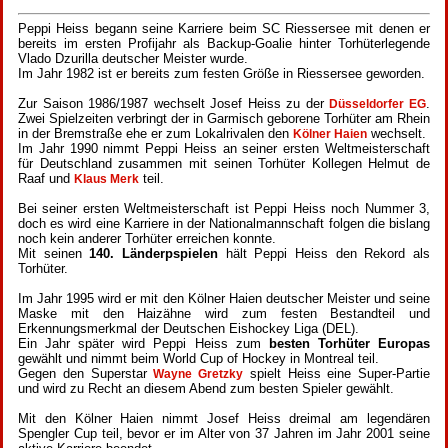
Peppi Heiss begann seine Karriere beim SC Riessersee mit denen er
bereits im ersten Profijahr als Backup-Goalie hinter Torhüterlegende
Vlado Dzurilla deutscher Meister wurde.
Im Jahr 1982 ist er bereits zum festen Größe in Riessersee geworden.
Zur Saison 1986/1987 wechselt Josef Heiss zu der
.
Düsseldorfer EG
Zwei Spielzeiten verbringt der in Garmisch geborene Torhüter am Rhein
in der Bremstraße ehe er zum Lokalrivalen den
wechselt.
Kölner Haien
Im Jahr 1990 nimmt Peppi Heiss an seiner ersten Weltmeisterschaft
für Deutschland zusammen mit seinen Torhüter Kollegen Helmut de
Raaf und
teil.
Klaus Merk
Bei seiner ersten Weltmeisterschaft ist Peppi Heiss noch Nummer 3,
doch es wird eine Karriere in der Nationalmannschaft folgen die bislang
noch kein anderer Torhüter erreichen konnte.
Mit seinen
140. Länderpspielen
hält Peppi Heiss den Rekord als
Torhüter.
Im Jahr 1995 wird er mit den Kölner Haien deutscher Meister und seine
Maske mit den Haizähne wird zum festen Bestandteil und
Erkennungsmerkmal der Deutschen Eishockey Liga (DEL).
Ein Jahr später wird Peppi Heiss zum
besten Torhüter Europas
gewählt und nimmt beim World Cup of Hockey in Montreal teil.
Gegen den Superstar
spielt Heiss eine Super-Partie
Wayne Gretzky
und wird zu Recht an diesem Abend zum besten Spieler gewählt.
Mit den Kölner Haien nimmt Josef Heiss dreimal am legendären
Spengler Cup teil, bevor er im Alter von 37 Jahren im Jahr 2001 seine