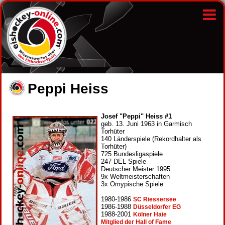
Peppi Heiss
Josef "Peppi" Heiss #1
geb. 13. Juni 1963 in Garmisch
Torhüter
140 Länderspiele (Rekordhalter als
Torhüter)
725 Bundesligaspiele
247 DEL Spiele
Deutscher Meister 1995
9x Weltmeisterschaften
3x Omypische Spiele
1980-1986
SC Riessersee
1986-1988
Düsseldorfer EG
1988-2001
Kölner Haie
Mitglied der Hall of Fame