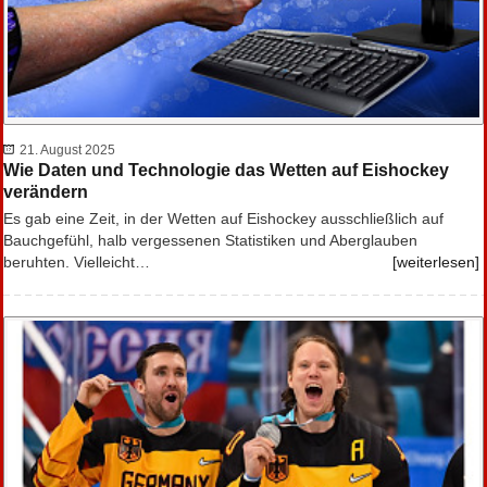
21. August 2025
Wie Daten und Technologie das Wetten auf Eishockey
verändern
Es gab eine Zeit, in der Wetten auf Eishockey ausschließlich auf
Bauchgefühl, halb vergessenen Statistiken und Aberglauben
beruhten. Vielleicht…
[weiterlesen]