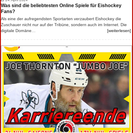
24. April 2024
Was sind die beliebtesten Online Spiele für Eishockey
Fans?
Als eine der aufregendsten Sportarten verzaubert Eishockey die
Zuschauer nicht nur auf der Tribüne, sondern auch im Internet. Die
digitale Domäne…
[weiterlesen]