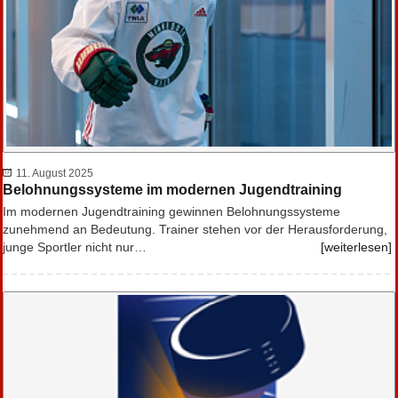
11. August 2025
Belohnungssysteme im modernen Jugendtraining
Im modernen Jugendtraining gewinnen Belohnungssysteme
zunehmend an Bedeutung. Trainer stehen vor der Herausforderung,
junge Sportler nicht nur…
[weiterlesen]