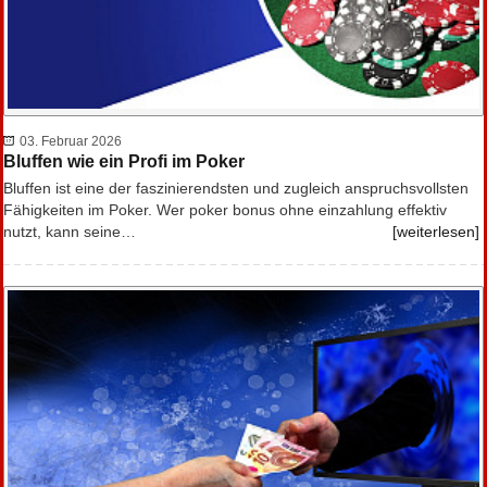
03. Februar 2026
Bluffen wie ein Profi im Poker
Bluffen ist eine der faszinierendsten und zugleich anspruchsvollsten
Fähigkeiten im Poker. Wer poker bonus ohne einzahlung effektiv
nutzt, kann seine…
[weiterlesen]