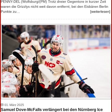
PENNY-DEL (Wolfsburg/(PM) Trotz dreier Gegentore in kurzer Zeit
waren die Grizzlys nicht weit davon entfernt, bei den Eisbären Berlin
Punkte zu…
[weiterlesen]
01. März 2025
Samuel Dove-McFalls verlängert bei den Nürnberg Ice