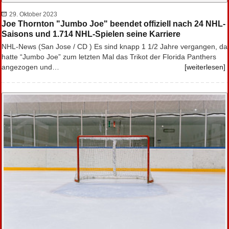
29. Oktober 2023
Joe Thornton "Jumbo Joe" beendet offiziell nach 24 NHL-
Saisons und 1.714 NHL-Spielen seine Karriere
NHL-News (San Jose / CD ) Es sind knapp 1 1/2 Jahre vergangen, da
hatte “Jumbo Joe” zum letzten Mal das Trikot der Florida Panthers
angezogen und…
[weiterlesen]