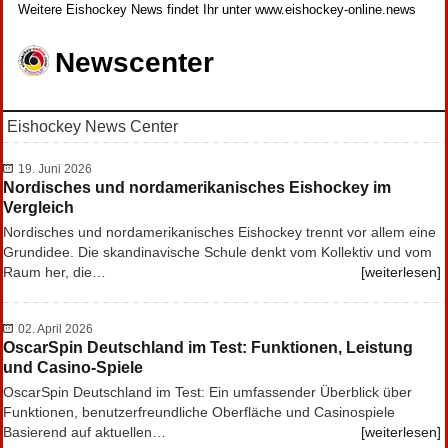
Weitere Eishockey News findet Ihr unter www.eishockey-online.news
Newscenter
Eishockey News Center
19. Juni 2026
Nordisches und nordamerikanisches Eishockey im
Vergleich
Nordisches und nordamerikanisches Eishockey trennt vor allem eine
Grundidee. Die skandinavische Schule denkt vom Kollektiv und vom
Raum her, die…
[weiterlesen]
02. April 2026
OscarSpin Deutschland im Test: Funktionen, Leistung
und Casino-Spiele
OscarSpin Deutschland im Test: Ein umfassender Überblick über
Funktionen, benutzerfreundliche Oberfläche und Casinospiele
Basierend auf aktuellen…
[weiterlesen]