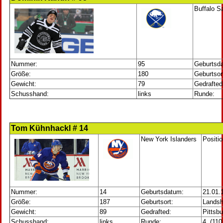
Buffalo S
Nummer:
95
Geburtsd
Größe:
180
Geburtsor
Gewicht:
79
Gedrafted
Schusshand:
links
Runde:
Tom Kühnhackl # 14
New York Islanders
Positi
Nummer:
14
Geburtsdatum:
21.01.
Größe:
187
Geburtsort:
Landsh
Gewicht:
89
Gedrafted:
Pittsb
Schusshand:
links
Runde:
4. (11