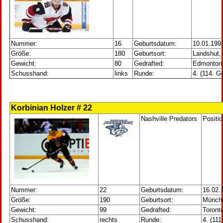
Nummer:
16
Geburtsdatum:
10.01.199
Größe:
180
Geburtsort:
Landshut,
Gewicht:
80
Gedrafted:
Edmonton 
Schusshand:
links
Runde:
4. (114. G
Korbinian Holzer # 22
Nashville Predators
Positi
Nummer:
22
Geburtsdatum:
16.02.
Größe:
190
Geburtsort:
Münche
Gewicht:
99
Gedrafted:
Toront
Schusshand:
rechts
Runde:
4. (11