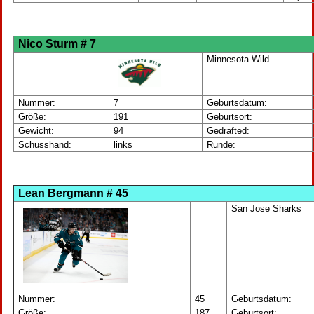
Nico Sturm # 7
Minnesota Wild
Nummer:
7
Geburtsdatum:
Größe:
191
Geburtsort:
Gewicht:
94
Gedrafted:
Schusshand:
links
Runde:
Lean Bergmann # 45
San Jose Sharks
Nummer:
45
Geburtsdatum:
Größe:
187
Geburtsort: