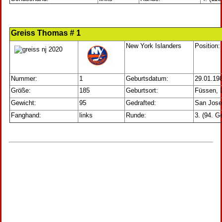
Greiss Thomas # 1
New York Islanders
Position:
Nummer:
1
Geburtsdatum:
29.01.19
Größe:
185
Geburtsort:
Füssen, 
Gewicht:
95
Gedrafted:
San Jose
Fanghand:
links
Runde:
3. (94. G