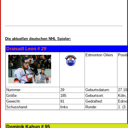
Die aktuellen deutschen NHL Spieler:
Draisaitl Leon # 29
Edmonton Oilers
Posit
Nummer:
29
Geburtsdatum:
27.10
Größe:
185
Geburtsort:
Köln,
Gewicht:
91
Gedrafted:
Edmon
Schusshand:
links
Runde:
1. (3
Dominik Kahun # 95