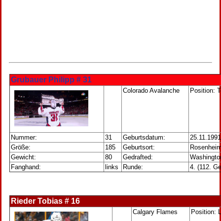
Grubauer Philipp # 31
Colorado Avalanche
Position: T
Nummer:
31
Geburtsdatum:
25.11.1991
Größe:
185
Geburtsort:
Rosenheim
Gewicht:
80
Gedrafted:
Washington
Fanghand:
links
Runde:
4. (112. G
Rieder Tobias # 16
Calgary Flames
Position: 