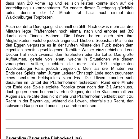
dass man 2:0 vorne lag und es sich leisten konnte sich auf die
Verteidigung zu konzentrieren. So endete dieser Durchgang glücklich
torlos, denn in der 17. Minute traf Tlacil noch einmal den
Waldkraiburger Torpfosten.
Auch der dritte Durchgang ist schnell erzählt. Nach etwas mehr als drei
Minuten legte Pfaffenhofen noch einmal nach und erhöhte auf 3:0
durch den Finnen Hätinen. Die Löwen hatten auch hier ihre
Möglichkeiten, welche jedoch ungenutzt blieben. Sebastian Mair unter
den Eggen verpasste es in der fünften Minute den Puck neben dem
eigentlich bereits geschlagenen Torhüter Weiner einzuschieben. Leon
Decker traf noch zweimal den Torpfosten oder die Latte. Das große
Aufbäumen, gerade von jenen, welche in Situationen wie diesen
vorangehen sollten, suchten die mehr als 100 mitgereisten
Waldkraiburger Fans jedoch vergeblich. Mehr als drei Minuten vor
Ende des Spiels nahm Jürgen Lederer Christoph Lode noch zugunsten
eines sechsten Feldspielers vom Eis. Die Löwen konnten sich
daraufhin im Drittel der Pfaffenhofener festsetzen. Rund eine Minute
vor Ende des Spiels erzielte Popelka zwar noch den 3:1 Anschluss,
doch gegen einen hochmotivierten Gegner, der den Klassenerhalt vor
Augen sah, reichte dies nicht mehr und Pfaffenhofen verbleibt somit zu
Recht in der Bayernliga, während die Löwen, ebenfalls zu Recht, den
schweren Gang in die Landesliga antreten müssen.
Bayernliga (Bayerische Eishockey Liga)