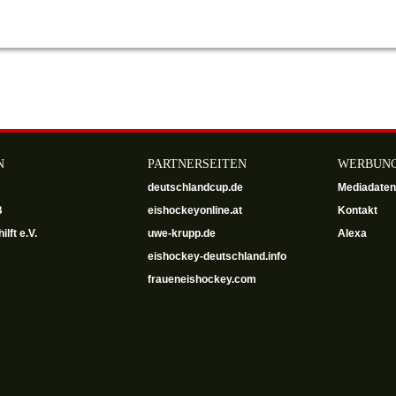
N
PARTNERSEITEN
WERBUNG a
deutschlandcup.de
Mediadaten
B
eishockeyonline.at
Kontakt
ilft e.V.
uwe-krupp.de
Alexa
eishockey-deutschland.info
fraueneishockey.com