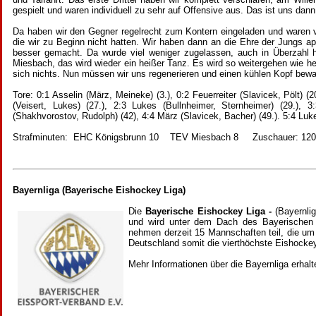
gespielt und waren individuell zu sehr auf Offensive aus. Das ist uns dan
Da haben wir den Gegner regelrecht zum Kontern eingeladen und waren vi
die wir zu Beginn nicht hatten. Wir haben dann an die Ehre der Jungs app
besser gemacht. Da wurde viel weniger zugelassen, auch in Überzahl 
Miesbach, das wird wieder ein heißer Tanz. Es wird so weitergehen wie heu
sich nichts. Nun müssen wir uns regenerieren und einen kühlen Kopf bewa
Tore: 0:1 Asselin (März, Meineke) (3.), 0:2 Feuerreiter (Slavicek, Pölt) (20
(Veisert, Lukes) (27.), 2:3 Lukes (Bullnheimer, Sternheimer) (29.), 
(Shakhvorostov, Rudolph) (42), 4:4 März (Slavicek, Bacher) (49.). 5:4 Luk
Strafminuten: EHC Königsbrunn 10 TEV Miesbach 8 Zuschauer: 12
Bayernliga (Bayerische Eishockey Liga)
Die
Bayerische Eishockey Liga -
(Bayernli
und wird unter dem Dach des Bayerischen 
nehmen derzeit 15 Mannschaften teil, die um 
Deutschland somit die vierthöchste Eishockey
Mehr Informationen über die Bayernliga erhal