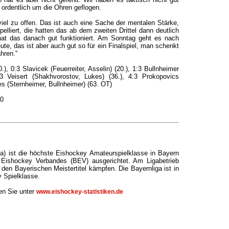
n ordentlich um die Ohren geflogen.
el zu offen. Das ist auch eine Sache der mentalen Stärke,
elliert, die hatten das ab dem zweiten Drittel dann deutlich
hat das danach gut funktioniert. Am Sonntag geht es nach
te, das ist aber auch gut so für ein Finalspiel, man schenkt
hren.“
.), 0:3 Slavicek (Feuerreiter, Asselin) (20.), 1:3 Bullnheimer
3:3 Veisert (Shakhvorostov, Lukes) (36.), 4:3 Prokopovics
es (Sternheimer, Bullnheimer) (63. OT)
00
ga) ist die höchste Eishockey Amateurspielklasse in Bayern
Eishockey Verbandes (BEV) ausgerichtet. Am Ligabetrieb
den Bayerischen Meistertitel kämpfen. Die Bayernliga ist in
 Spielklasse.
ten Sie unter
www.eishockey-statistiken.de