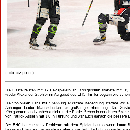
(Foto: diz-pix.de)
Die Gäste reisten mit 17 Feldspielern an, Königsbrunn startete mit 1
wieder Alexander Strehler im Aufgebot des EHC. Im Tor begann wie schon 
Die von vielen Fans mit Spannung erwartete Begegnung startete vor au
Anhänger beider Mannschaften für großartige Stimmung. Die Gäst
Königsbrunn fand zunächst nicht in die Partie. Schon in der dritten Spiel
von Patrick Asselin mit 1:0 in Führung und war auch danach die bessere 
Der EHC hatte massiv Probleme mit dem Spielaufbau, gewann kaum Bul
besseren Chancen, verpasste es aber zunächst, die Führung weiter auszu