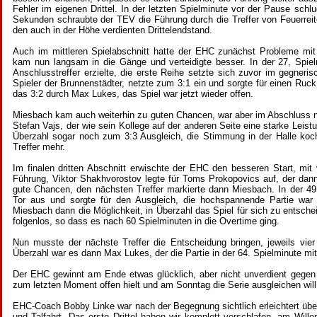
Fehler im eigenen Drittel. In der letzten Spielminute vor der Pause sch
Sekunden schraubte der TEV die Führung durch die Treffer von Feuerreit
den auch in der Höhe verdienten Drittelendstand.
Auch im mittleren Spielabschnitt hatte der EHC zunächst Probleme mi
kam nun langsam in die Gänge und verteidigte besser. In der 27, Spie
Anschlusstreffer erzielte, die erste Reihe setzte sich zuvor im gegnerisc
Spieler der Brunnenstädter, netzte zum 3:1 ein und sorgte für einen Ruck
das 3:2 durch Max Lukes, das Spiel war jetzt wieder offen.
Miesbach kam auch weiterhin zu guten Chancen, war aber im Abschluss ni
Stefan Vajs, der wie sein Kollege auf der anderen Seite eine starke Leistu
Überzahl sogar noch zum 3:3 Ausgleich, die Stimmung in der Halle kocht
Treffer mehr.
Im finalen dritten Abschnitt erwischte der EHC den besseren Start, mit 
Führung, Viktor Shakhvorostov legte für Toms Prokopovics auf, der dann
gute Chancen, den nächsten Treffer markierte dann Miesbach. In der 4
Tor aus und sorgte für den Ausgleich, die hochspannende Partie war 
Miesbach dann die Möglichkeit, in Überzahl das Spiel für sich zu entsche
folgenlos, so dass es nach 60 Spielminuten in die Overtime ging.
Nun musste der nächste Treffer die Entscheidung bringen, jeweils vie
Überzahl war es dann Max Lukes, der die Partie in der 64. Spielminute mi
Der EHC gewinnt am Ende etwas glücklich, aber nicht unverdient gegen e
zum letzten Moment offen hielt und am Sonntag die Serie ausgleichen wil
EHC-Coach Bobby Linke war nach der Begegnung sichtlich erleichtert über
und Talfahrt. Das erste Drittel haben wir komplett verschlafen, am Wille