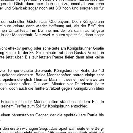
lugen die Gäste dann aber doch noch zu, innerhalb von zehn
er und Slavicek sogar noch auf 3:0 hoch und sorgten so für
t den schnellen Gästen aus Oberbayern. Doch Königsbrunn
lminute keimte dann wieder Hoffnung auf, als der EHC den
hen Drittel fest. Tim Bullnheimer, der bis dahin auffälligste
 in der Mannschaft. Nur zwei Minuten später fiel dann sogar
cht effektiv genug oder scheiterte am Königsbrunner Goalie
ng zeigte. In der 36. Spielminute traf dann Gustav Veisert in
e jetzt über. Bis zur letzten Pause fielen dann aber keine
viel Tempo erzielte die zweite Königsbrunner Reihe die 4:3
 gekonnt einnetzte. Beide Mannschaften hatten einige sehr
9. Spielminute glich Thomas März mit seinem sehenswerten
nun wieder offen. Gut zwei Minuten vor Drittelende hatte
iden, doch auch die fünfte Strafzeit gegen Königsbrunn bleib
r Feldspieler beider Mannschaften standen auf dem Eis. In
t seinem Treffer zum 5:4 für Königsbrunn entschied.
inen bärenstarken Gegner, der die spektakuläre Partie bis
l.
 den ersten wichtigen Sieg: „Das Spiel war heute eine Berg-
n hat es aber nicht gefehlt. Wir haben es taktisch nicht gut