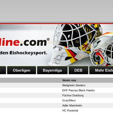
2
Oberligen
Bayernliga
DEB
Mehr Eis