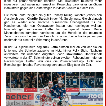
nicht nur primär verwalten konnten. Die Towerstars mussten mehr
investieren und waren nun erneut im Powerplay dank einer unnötigen
Bankstrafe gegen die Gäste wegen zu vieler Akteure auf dem Eis.
Die roten Teufel zeigten ein gutes Penalty Killing, konnten jedoch den
Ausgleich durch
Charlie Sarault
in der 46. Spielminute. Gleich danach
gab es wieder eine einfache numerische Überlegenheit für die
Hausherren, die nun Oberwasser hatten und nachlegen wollten.
Nunmehr gab es keinen Treffer für die special teams. Beide
Mannschaften kämpften verbissen um die Hoheit in der neutralen
Zone. Langsam begann die Crunch Time und beide Fanlager sorgten
nochmals für eine tolle Stimmung in der Arena.
In der 54. Spielminute zog
Nick Latta
einfach mal ab von der blauen
Linie und die Scheibe zappelte im Netz hinter Felix Bick. Nauheim
antwortete mit wütenden Angriffen, doch
Maximilian
Hadraschek
verwertete in der 57. Spielminute seinen zweiten Rebound zum vierten
Ravensburger Treffer. War dies die Vorentscheidung? Trotz aller
Bemühungen brachte Ravensburg den ersten Sieg über die Zeit.