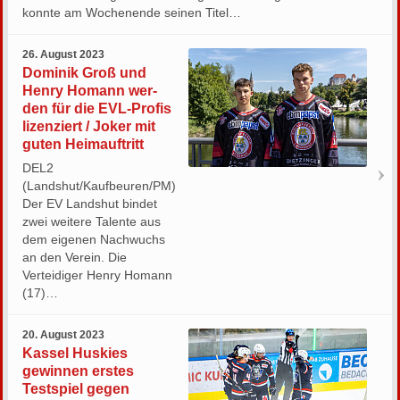
konnte am Wochenende seinen Titel…
26. August 2023
Do­mi­nik Groß und
Henry Ho­mann wer­
den für die EVL-Pro­fis
li­zen­ziert / Joker mit
guten Heimauftritt
DEL2
(Landshut/Kaufbeuren/PM)
Der EV Landshut bindet
zwei weitere Talente aus
dem eigenen Nachwuchs
an den Verein. Die
Verteidiger Henry Homann
(17)…
20. August 2023
Kassel Huskies
gewinnen erstes
Testspiel gegen