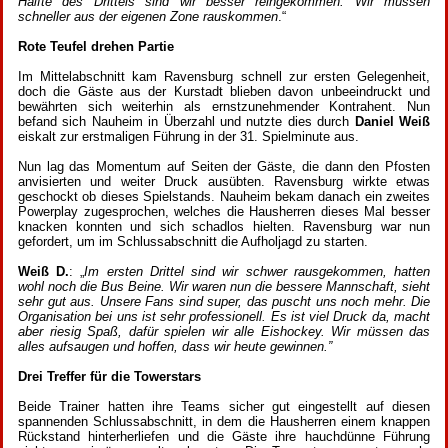
Hälfte des Drittels sind wir besser reingekommen. Wir müssen
schneller aus der eigenen Zone rauskommen
.“
Rote Teufel drehen Partie
Im Mittelabschnitt kam Ravensburg schnell zur ersten Gelegenheit,
doch die Gäste aus der Kurstadt blieben davon unbeeindruckt und
bewährten sich weiterhin als ernstzunehmender Kontrahent. Nun
befand sich Nauheim in Überzahl und nutzte dies durch
Daniel Weiß
eiskalt zur erstmaligen Führung in der 31. Spielminute aus.
Nun lag das Momentum auf Seiten der Gäste, die dann den Pfosten
anvisierten und weiter Druck ausübten. Ravensburg wirkte etwas
geschockt ob dieses Spielstands. Nauheim bekam danach ein zweites
Powerplay zugesprochen, welches die Hausherren dieses Mal besser
knacken konnten und sich schadlos hielten. Ravensburg war nun
gefordert, um im Schlussabschnitt die Aufholjagd zu starten.
Weiß D.
: „
Im ersten Drittel sind wir schwer rausgekommen, hatten
wohl noch die Bus Beine. Wir waren nun die bessere Mannschaft, sieht
sehr gut aus. Unsere Fans sind super, das puscht uns noch mehr. Die
Organisation bei uns ist sehr professionell. Es ist viel Druck da, macht
aber riesig Spaß, dafür spielen wir alle Eishockey. Wir müssen das
alles aufsaugen und hoffen, dass wir heute gewinnen.”
Drei Treffer für die Towerstars
Beide Trainer hatten ihre Teams sicher gut eingestellt auf diesen
spannenden Schlussabschnitt, in dem die Hausherren einem knappen
Rückstand hinterherliefen und die Gäste ihre hauchdünne Führung