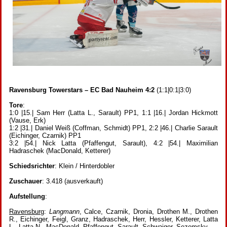
Ravensburg Towerstars – EC Bad Nauheim 4:2
(1:1|0:1|3:0)
Tore
:
1:0 |15.| Sam Herr (Latta L., Sarault) PP1, 1:1 |16.| Jordan Hickmott
(Vause, Erk)
1:2 |31.| Daniel Weiß (Coffman, Schmidt) PP1, 2:2 |46.| Charlie Sarault
(Eichinger, Czarnik) PP1
3:2 |54.| Nick Latta (Pfaffengut, Sarault), 4:2 |54.| Maximilian
Hadraschek (MacDonald, Ketterer)
Schiedsrichter
: Klein / Hinterdobler
Zuschauer
: 3.418 (ausverkauft)
Aufstellung
:
Ravensburg
:
Langmann
, Calce, Czarnik, Dronia, Drothen M., Drothen
R., Eichinger, Feigl, Granz, Hadraschek, Herr, Hessler, Ketterer, Latta
L., Latta N., MacDonald, Pfaffengut, Sarault, Schwaiger, Sezemsky.