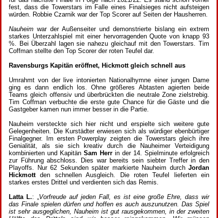
fest, dass die Towerstars im Falle eines Finalsieges nicht aufsteigen
würden. Robbie Czarnik war der Top Scorer auf Seiten der Hausherren.
Nauheim
war der Außenseiter und demonstrierte bislang ein extrem
starkes Unterzahlspiel mit einer hervorragenden Quote von knapp 93
%. Bei Überzahl lagen sie nahezu gleichauf mit den Towerstars. Tim
Coffman stellte den Top Scorer der roten Teufel dar.
Ravensburgs
Kapitän eröffnet, Hickmott gleich schnell aus
Umrahmt von der live intonierten Nationalhymne einer jungen Dame
ging es dann endlich los. Ohne größeres Abtasten agierten beide
Teams gleich offensiv und überbrückten die neutrale Zone zielstrebig.
Tim Coffman verbuchte die erste gute Chance für die Gäste und die
Gastgeber kamen nun immer besser in die Partie.
Nauheim versteckte sich hier nicht und erspielte sich weitere gute
Gelegenheiten. Die Kurstädter erwiesen sich als würdiger ebenbürtiger
Finalgegner. Im ersten Powerplay zeigten die Towerstars gleich ihre
Genialität, als sie sich kreativ durch die Nauheimer Verteidigung
kombinierten und Kapitän
Sam Herr
in der 14. Spielminute erfolgreich
zur Führung abschloss. Dies war bereits sein siebter Treffer in den
Playoffs. Nur 62 Sekunden später markierte Nauheim durch
Jordan
Hickmott
den schnellen Ausgleich. Die roten Teufel lieferten ein
starkes erstes Drittel und verdienten sich das Remis.
Latta L.
: „
Vorfreude auf jeden Fall, es ist eine große Ehre, dass wir
das Finale spielen dürfen und hoffen es auch auszunutzen. Das Spiel
ist sehr ausgeglichen, Nauheim ist gut rausgekommen, in der zweiten