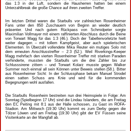
das 1:3 in der Luft, sondern die Hausherren hatten bei einem
Unterzahlbreak die große Chance auf ihren zweiten Treffer.
Im letzten Drittel waren die Starbulls vor zahlreichen Rosenheimer
Fans unter den 850 Zuschauern von Beginn an wieder deutlich
präsenter. Und nach gutem Rückpass von Schmidpeter sorgte
Maximilian Vollmayer mit einem raffinierten Abschluss durch die Beine
von Torwart Magg für das 1:3 (46.). Doch der Tabellenvorletzte hielt
weiter dagegen – mit tollem Kampfgeist, aber auch spielerischen
Elementen. In Überzahl vollendete Mika Reuter ein mutiges Solo mit
dem erneuten Anschlusstreffer – 2:3 (52.). Weil Riverkings-Keeper
Magg mehrfach den vierten Rosenheimer Treffer mit starken Paraden
verhinderte, mussten die Starbulls um die drei Zähler bis zur
Schlusssirene zittern – und Torwart Kolarz musste gegen Walker
Summer noch einmal all sein Können unter Beweis stellen (58.). Bitter
aus Rosenheimer Sicht: In der Schlussphase bekam Manuel Strodel
einen satten Schuss ans Knie und wird für die kommenden
Begegnungen wohl ausfallen.
Die Starbulls Rosenheim bestreiten nun drei Heimspiele in Folge: Am
Sonntag (Spielbeginn 17 Uhr) sind die Lindau Islanders, die am Freitag
den EC Peiting mit 8:1 aus der Halle schossen, zu Gast im ROFA-
Stadion. Am Mittwoch (19:30 Uhr) kommt es zum Derby gegen die
Tölzer Löwen und am Freitag (19:30 Uhr) gibt der EV Füssen seine
Visitenkarte an der Mangfall ab.