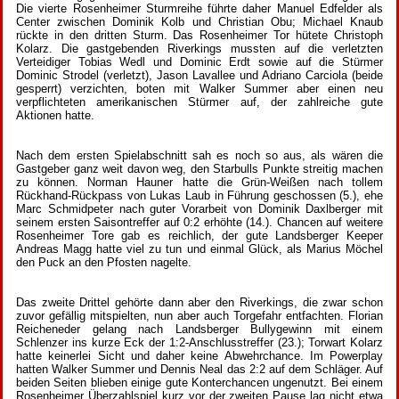
Die vierte Rosenheimer Sturmreihe führte daher Manuel Edfelder als
Center zwischen Dominik Kolb und Christian Obu; Michael Knaub
rückte in den dritten Sturm. Das Rosenheimer Tor hütete Christoph
Kolarz. Die gastgebenden Riverkings mussten auf die verletzten
Verteidiger Tobias Wedl und Dominic Erdt sowie auf die Stürmer
Dominic Strodel (verletzt), Jason Lavallee und Adriano Carciola (beide
gesperrt) verzichten, boten mit Walker Summer aber einen neu
verpflichteten amerikanischen Stürmer auf, der zahlreiche gute
Aktionen hatte.
Nach dem ersten Spielabschnitt sah es noch so aus, als wären die
Gastgeber ganz weit davon weg, den Starbulls Punkte streitig machen
zu können. Norman Hauner hatte die Grün-Weißen nach tollem
Rückhand-Rückpass von Lukas Laub in Führung geschossen (5.), ehe
Marc Schmidpeter nach guter Vorarbeit von Dominik Daxlberger mit
seinem ersten Saisontreffer auf 0:2 erhöhte (14.). Chancen auf weitere
Rosenheimer Tore gab es reichlich, der gute Landsberger Keeper
Andreas Magg hatte viel zu tun und einmal Glück, als Marius Möchel
den Puck an den Pfosten nagelte.
Das zweite Drittel gehörte dann aber den Riverkings, die zwar schon
zuvor gefällig mitspielten, nun aber auch Torgefahr entfachten. Florian
Reicheneder gelang nach Landsberger Bullygewinn mit einem
Schlenzer ins kurze Eck der 1:2-Anschlusstreffer (23.); Torwart Kolarz
hatte keinerlei Sicht und daher keine Abwehrchance. Im Powerplay
hatten Walker Summer und Dennis Neal das 2:2 auf dem Schläger. Auf
beiden Seiten blieben einige gute Konterchancen ungenutzt. Bei einem
Rosenheimer Überzahlspiel kurz vor der zweiten Pause lag nicht etwa