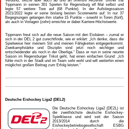
Verbund, setzte aber auch ab und an offensiv Akzente: Bisher traf
Tippmann in seinen 301 Spielen für Regensburg elf Mal selbst und
legte 57 weitere Tore auf (68 Punkte). In der Aufstiegssaison
2021/2022 legte er seine bislang besten Scorerwerte auf: In nur 37
Begegnungen gelangen ihm starke 15 Punkte – sowohl in Toren (fünf),
als auch in Vorlagen (zehn) erreichte er dabei Karriere-Höchstwerte.
Tippmann freut sich auf die neue Saison mit den Eisbären – zumal er
sich in der DEL 2 gut zurechtfinde, wie er erklärt: „Ich denke, dass die
Spielweise hier meinem Stil und meinen Fähigkeiten entgegenkommt.
Zweikampfstärke und Disziplin sind jetzt noch wichtiger und
entscheidender als noch in der Oberliga.“ Dass er nun in seine neunte
Saison im Regensburger Trikot geht, hat einen einfachen Grund: „Ich
fühle mich in der Stadt und im Team sehr wohl und will weiterhin einen
möglichst großen Beitrag zum Erfolg leisten.“
Deutsche Eishockey Liga2 (DEL2)
Die Deutsche Eishockey Liga2 (DE2L) ist
die zweithöchste deutsche Eishockey-
Spielklasse und wird seit der Saison
2013/2014 durch die
Eishockeybetriebsgesellschaft ESBG