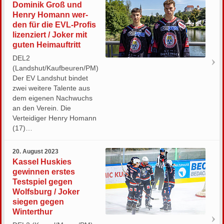
Do­mi­nik Groß und
Henry Ho­mann wer­
den für die EVL-Pro­fis
li­zen­ziert / Joker mit
guten Heimauftritt
DEL2
(Landshut/Kaufbeuren/PM)
Der EV Landshut bindet
zwei weitere Talente aus
dem eigenen Nachwuchs
an den Verein. Die
Verteidiger Henry Homann
(17)…
20. August 2023
Kassel Huskies
gewinnen erstes
Testspiel gegen
Wolfsburg / Joker
siegen gegen
Winterthur