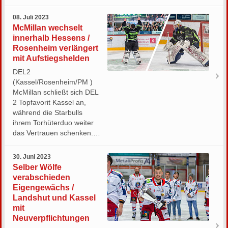
08. Juli 2023
McMillan wechselt
innerhalb Hessens /
Rosenheim verlängert
mit Aufstiegshelden
DEL2
(Kassel/Rosenheim/PM )
McMillan schließt sich DEL
2 Topfavorit Kassel an,
während die Starbulls
ihrem Torhüterduo weiter
das Vertrauen schenken.…
30. Juni 2023
Selber Wölfe
verabschieden
Eigengewächs /
Landshut und Kassel
mit
Neuverpflichtungen