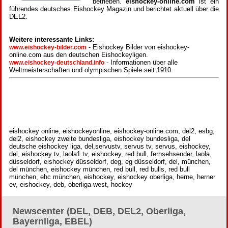
betrieben.
eishockey-online.com
ist ein
führendes deutsches Eishockey Magazin und berichtet aktuell über die
DEL2.
Weitere interessante Links:
- Eishockey Bilder von eishockey-
www.eishockey-bilder.com
online.com aus den deutschen Eishockeyligen.
- Informationen über alle
www.eishockey-deutschland.info
Weltmeisterschaften und olympischen Spiele seit 1910.
eishockey online, eishockeyonline, eishockey-online.com, del2, esbg,
del2, eishockey zweite bundesliga, eishockey bundesliga, del
deutsche eishockey liga, del,servustv, servus tv, servus, eishockey,
del, eishockey tv, laola1.tv, eishockey, red bull, fernsehsender, laola,
düsseldorf, eishockey düsseldorf, deg, eg düsseldorf, del, münchen,
del münchen, eishockey münchen, red bull, red bulls, red bull
münchen, ehc münchen, eishockey, eishockey oberliga, herne, herner
ev, eishockey, deb, oberliga west, hockey
Newscenter (DEL, DEB, DEL2, Oberliga,
Bayernliga, EBEL)