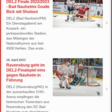
DEL2 Finale 2022/2023
- Bad Nauheims Goalie
Bick mit Shutout
DEL2 (Bad Nauheim/PM)
Ein Dienstagabend am
Kurpark, ein
pickepackevolles Stadion,
das Mitsingen der
Nationalhymne aus fast
4500 Kehlen. Das erste…
16. April 2023
Ravensburg geht im
DEL2-Finalspiel eins
gegen Nauheim in
Führung
DEL2 (Ravensburg/HG) In
der ausverkauften CHG-
Arena empfingen die
heimischen Towerstars aus
Ravensburg den EC Bad
Nauheim zum diesjährigen