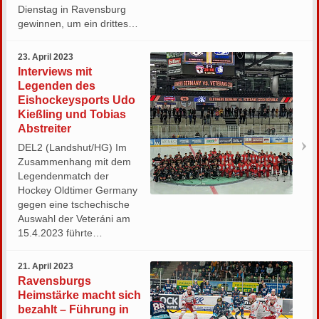
Dienstag in Ravensburg
gewinnen, um ein drittes…
23. April 2023
Interviews mit
Legenden des
Eishockeysports Udo
Kießling und Tobias
Abstreiter
DEL2 (Landshut/HG) Im
Zusammenhang mit dem
Legendenmatch der
Hockey Oldtimer Germany
gegen eine tschechische
Auswahl der Veteráni am
15.4.2023 führte…
21. April 2023
Ravensburgs
Heimstärke macht sich
bezahlt – Führung in