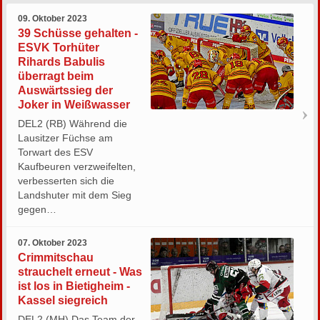
09. Oktober 2023
39 Schüsse gehalten -
ESVK Torhüter
Rihards Babulis
überragt beim
Auswärtssieg der
Joker in Weißwasser
DEL2 (RB) Während die
Lausitzer Füchse am
Torwart des ESV
Kaufbeuren verzweifelten,
verbesserten sich die
Landshuter mit dem Sieg
gegen…
07. Oktober 2023
Crimmitschau
strauchelt erneut - Was
ist los in Bietigheim -
Kassel siegreich
DEL2 (MH) Das Team der