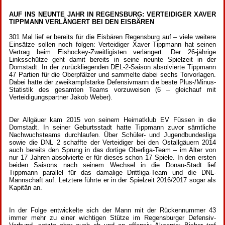
AUF INS NEUNTE JAHR IN REGENSBURG: VERTEIDIGER XAVER
TIPPMANN VERLÄNGERT BEI DEN EISBÄREN
301 Mal lief er bereits für die Eisbären Regensburg auf – viele weitere
Einsätze sollen noch folgen: Verteidiger Xaver Tippmann hat seinen
Vertrag beim Eishockey-Zweitligisten verlängert. Der 26-jährige
Linksschütze geht damit bereits in seine neunte Spielzeit in der
Domstadt. In der zurückliegenden DEL-2-Saison absolvierte Tippmann
47 Partien für die Oberpfälzer und sammelte dabei sechs Torvorlagen.
Dabei hatte der zweikampfstarke Defensivmann die beste Plus-/Minus-
Statistik des gesamten Teams vorzuweisen (6 – gleichauf mit
Verteidigungspartner Jakob Weber).
Der Allgäuer kam 2015 von seinem Heimatklub EV Füssen in die
Domstadt. In seiner Geburtsstadt hatte Tippmann zuvor sämtliche
Nachwuchsteams durchlaufen. Über Schüler- und Jugendbundesliga
sowie die DNL 2 schaffte der Verteidiger bei den Ostallgäuern 2014
auch bereits den Sprung in das dortige Oberliga-Team – im Alter von
nur 17 Jahren absolvierte er für dieses schon 17 Spiele. In den ersten
beiden Saisons nach seinem Wechsel in die Donau-Stadt lief
Tippmann parallel für das damalige Drittliga-Team und die DNL-
Mannschaft auf. Letztere führte er in der Spielzeit 2016/2017 sogar als
Kapitän an.
In der Folge entwickelte sich der Mann mit der Rückennummer 43
immer mehr zu einer wichtigen Stütze im Regensburger Defensiv-