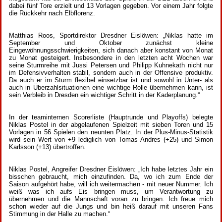
dabei fünf Tore erzielt und 13 Vorlagen gegeben. Vor einem Jahr folgte
die Rückkehr nach Elbflorenz.
Matthias Roos, Sportdirektor Dresdner Eislöwen: „Niklas hatte im
September und Oktober zunächst kleine
Eingewöhnungsschwierigkeiten, sich danach aber konstant von Monat
zu Monat gesteigert. Insbesondere in den letzten acht Wochen war
seine Sturmreihe mit Jussi Petersen und Philipp Kuhnekath nicht nur
im Defensivverhalten stabil, sondern auch in der Offensive produktiv.
Da auch er im Sturm flexibel einsetzbar ist und sowohl in Unter- als
auch in Überzahlsituationen eine wichtige Rolle übernehmen kann, ist
sein Verbleib in Dresden ein wichtiger Schritt in der Kaderplanung.“
In der teaminternen Scorerliste (Hauptrunde und Playoffs) belegte
Niklas Postel in der abgelaufenen Spielzeit mit sieben Toren und 15
Vorlagen in 56 Spielen den neunten Platz. In der Plus-Minus-Statistik
wird sein Wert von +9 lediglich von Tomas Andres (+25) und Simon
Karlsson (+13) übertroffen.
Niklas Postel, Angreifer Dresdner Eislöwen: „Ich habe letztes Jahr ein
bisschen gebraucht, mich einzufinden. Da, wo ich zum Ende der
Saison aufgehört habe, will ich weitermachen - mit neuer Nummer. Ich
weiß was ich aufs Eis bringen muss, um Verantwortung zu
übernehmen und die Mannschaft voran zu bringen. Ich freue mich
schon wieder auf die Jungs und bin heiß darauf mit unseren Fans
Stimmung in der Halle zu machen.“