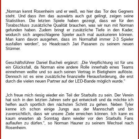
„Norman kennt Rosenheim und er weiß, wo hier das Tor des Gegners
steht. Und dass ihm das auswärts auch gut gelingt, zeigen seine
Statistiken. Die letzten Spiele haben gezeigt, dass wir für den
Torabschluss zusätzliche Qualität brauchen, was wir nun mit Norman
gefunden haben. Zudem bringt er zusätzliche Tiefe in den Kader,
wodurch sich angeschlagene Spieler auch mal auskurieren können.
Man kann davon ausgehen, dass im Normalfall immer 2-3 Spieler
ausfallen werden“, so Headcoach Jari Pasanen zu seinem neuen
Stürmer.
Geschäftsführer Daniel Bucheli ergänzt: „Die Verpflichtung ist für uns
ein Glücksfall, da Norman eine andere Rolle innerhalb eines Teams
einnehmen wollte und so auch seinen Vertrag in Bietigheim auflöste.
Dennoch ist es eine zusätzliche finanzielle Herausforderung, die erst
durch die vielen neuen Partner auf der LED-Bande möglich wurde.“
„Ich freue mich riesig wieder ein Teil der Starbulls zu sein. Der Verein
hat sich in den letzten Jahren sehr gut entwickelt und da möchte ich
helfen auch sportlich den nächsten Schritt zu gehen. Neben Tyler
kenne ich schon einige Jungs aus der Mannschaft und bin
zuversichtlich, dass wir unsere Ziele erreichen können. Ich kann es
kaum erwarten ab Sonntag dann wieder vor den Starbulls Fans
auflaufen zu dürfen.“, so Norman Hauner zu seinem Wechsel nach
Rosenheim.