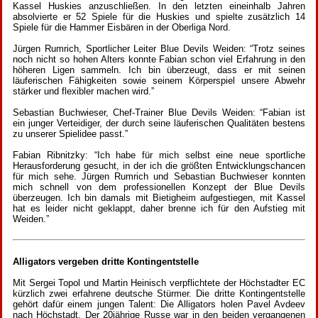
Kassel Huskies anzuschließen. In den letzten eineinhalb Jahren
absolvierte er 52 Spiele für die Huskies und spielte zusätzlich 14
Spiele für die Hammer Eisbären in der Oberliga Nord.
Jürgen Rumrich, Sportlicher Leiter Blue Devils Weiden: “Trotz seines
noch nicht so hohen Alters konnte Fabian schon viel Erfahrung in den
höheren Ligen sammeln. Ich bin überzeugt, dass er mit seinen
läuferischen Fähigkeiten sowie seinem Körperspiel unsere Abwehr
stärker und flexibler machen wird.”
Sebastian Buchwieser, Chef-Trainer Blue Devils Weiden: “Fabian ist
ein junger Verteidiger, der durch seine läuferischen Qualitäten bestens
zu unserer Spielidee passt.”
Fabian Ribnitzky: “Ich habe für mich selbst eine neue sportliche
Herausforderung gesucht, in der ich die größten Entwicklungschancen
für mich sehe. Jürgen Rumrich und Sebastian Buchwieser konnten
mich schnell von dem professionellen Konzept der Blue Devils
überzeugen. Ich bin damals mit Bietigheim aufgestiegen, mit Kassel
hat es leider nicht geklappt, daher brenne ich für den Aufstieg mit
Weiden.”
Alligators vergeben dritte Kontingentstelle
Mit Sergei Topol und Martin Heinisch verpflichtete der Höchstadter EC
kürzlich zwei erfahrene deutsche Stürmer. Die dritte Kontingentstelle
gehört dafür einem jungen Talent: Die Alligators holen Pavel Avdeev
nach Höchstadt. Der 20jährige Russe war in den beiden vergangenen