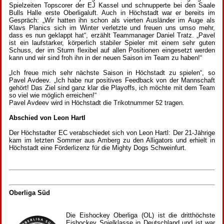
Spielzeiten Topscorer der EJ Kassel und schnupperte bei den Saale
Bulls Halle erste Oberligaluft. Auch in Höchstadt war er bereits im
Gespräch: „Wir hatten ihn schon als vierten Ausländer im Auge als
Klavs Planics sich im Winter verletzte und freuen uns umso mehr,
dass es nun geklappt hat“, erzählt Teammanager Daniel Tratz. „Pavel
ist ein laufstarker, körperlich stabiler Spieler mit einem sehr guten
Schuss, der im Sturm flexibel auf allen Positionen eingesetzt werden
kann und wir sind froh ihn in der neuen Saison im Team zu haben!“
„Ich freue mich sehr nächste Saison in Höchstadt zu spielen“, so
Pavel Avdeev. „Ich habe nur positives Feedback von der Mannschaft
gehört! Das Ziel sind ganz klar die Playoffs, ich möchte mit dem Team
so viel wie möglich erreichen!“
Pavel Avdeev wird in Höchstadt die Trikotnummer 52 tragen.
Abschied von Leon Hartl
Der Höchstadter EC verabschiedet sich von Leon Hartl: Der 21-Jährige
kam im letzten Sommer aus Amberg zu den Alligators und erhielt in
Höchstadt eine Förderlizenz für die Mighty Dogs Schweinfurt.
Oberliga Süd
Die Eishockey Oberliga (OL) ist die dritthöchste
Eishockey Spielklasse in Deutschland und ist war