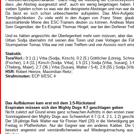
dass „der Abstieg ausgesetzt wird“, auch ein wenig beigetragen haben. 
sieben Spielen schon so was wie der designierte Absteiger und nun war d
Da lässt es sich schon unbeschwerter aufspielen. Das Mini-Aufgeb
Tormöglichkeiten. Zu viele wohl in den Augen von Franz Steer, glaub
ausstrahlende Miene des ESC-Trainers deuten zu können. Andreas Marek wa
Sein Gegenüber, der Ex-Eispirat Thomas Hingel, war bei den Dorfener Tre
Und es hätten angesichts der Überlegenheit mehr sein müssen, aber das 
Urban Sodja übernahm mit seinen drei Toren und zwei Vorlagen die Füh
Sturmpartner Tomas Vrba war mit zwei Treffern und vier Assists noch emsi
Statistik:
Tore/Vorl.:
0:1 (1.) Vrba (Sodja, Kirsch), 0:2 (5.) Göttlicher (Lönnig, Schroe
(Fischer), 1:4 (11.) Kirsch (Sodja, Vrba), 1:5 (21.) Sodja (Vrba, Susanj), 1:
(Thebing, Maier), 2:7 (36.) Vrba (Susanj, Walter / 5-4), 2:8 (55.) Sodja (Vrb
HSR:
Robert Heinze, Maximilian Reitz;
Strafminuten:
ECP 6/ESC 4
Das Aufbäumen kam erst mit dem 1:5-Rückstand
Eispiraten müssen sich den Mighty Dogs 4:7 geschlagen geben
Nicht zuletzt auf Grund eines ganz schwachen Auftritts in den ersten zw
Sonntagabend den Mighty Dogs aus Schweinfurt 4:7 (1:4, 2:1, 1:2) gesch
Der 18-jährige Reik Walter war für Florian Hartl (20) in die Verteidigung
Freitag in Pfaffenhofen. Nur der Gegner war ein anderes Kaliber. Die
besetzt angereist und verständlicherweise auf Wiedergutmachung aus 