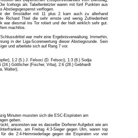
Die Icehogs als Tabellenletzter waren mit fünf Punkten aus
as Abstiegsgespenst verflogen.
ot der Ilmstädter mit 11 plus 2 kam auch zu allerhand
te Richard Thiel die sehr ernste und wenig Zufriedenheit
r diesmal ins Tor rotiert und der hielt wirklich sehr gut.
ffern machtlos.
Schlussdrittel war mehr eine Ergebnisverwaltung. Immerhin,
rung in der Liga-Scorerwertung dieser Abstiegsrunde. Sein
ger und arbeitete sich auf Rang 7 vor.
pfer), 1:2 (5.) J. Felsoci (D. Felsoci), 1:3 (8.) Sodja
6 (24.) Göttlicher (Fischer, Vrba), 2:6 (28.) Gebhardt
a, Walter);
anzig Minuten mussten sich die ESC-Eispiraten am
lagen geben.
 gerückt, ansonsten war es dasselbe Dorfener Aufgebot wie am
 Unterfranken, am Freitag 4:3-Sieger gegen Ulm, waren top
für die 2:4-Heimniederlage gegen die Eispiraten vor vier