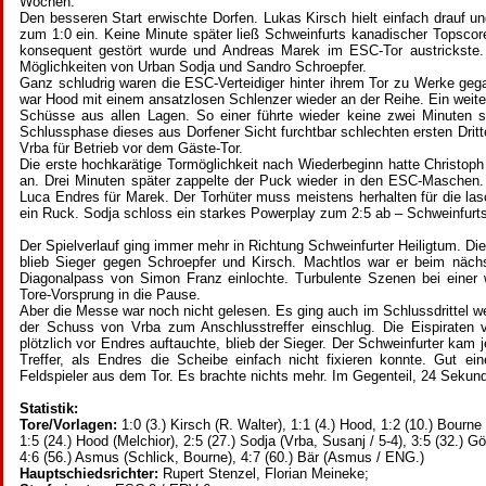
Wochen.
Den besseren Start erwischte Dorfen. Lukas Kirsch hielt einfach drauf 
zum 1:0 ein. Keine Minute später ließ Schweinfurts kanadischer Topscore
konsequent gestört wurde und Andreas Marek im ESC-Tor austrickste. 
Möglichkeiten von Urban Sodja und Sandro Schroepfer.
Ganz schludrig waren die ESC-Verteidiger hinter ihrem Tor zu Werke ge
war Hood mit einem ansatzlosen Schlenzer wieder an der Reihe. Ein weite
Schüsse aus allen Lagen. So einer führte wieder keine zwei Minuten 
Schlussphase dieses aus Dorfener Sicht furchtbar schlechten ersten Dri
Vrba für Betrieb vor dem Gäste-Tor.
Die erste hochkarätige Tormöglichkeit nach Wiederbeginn hatte Christoph 
an. Drei Minuten später zappelte der Puck wieder in den ESC-Maschen.
Luca Endres für Marek. Der Torhüter muss meistens herhalten für die lasc
ein Ruck. Sodja schloss ein starkes Powerplay zum 2:5 ab – Schweinfu
Der Spielverlauf ging immer mehr in Richtung Schweinfurter Heiligtum. Di
blieb Sieger gegen Schroepfer und Kirsch. Machtlos war er beim nächste
Diagonalpass von Simon Franz einlochte. Turbulente Szenen bei einer w
Tore-Vorsprung in die Pause.
Aber die Messe war noch nicht gelesen. Es ging auch im Schlussdrittel wei
der Schuss von Vrba zum Anschlusstreffer einschlug. Die Eispiraten
plötzlich vor Endres auftauchte, blieb der Sieger. Der Schweinfurter k
Treffer, als Endres die Scheibe einfach nicht fixieren konnte. Gut e
Feldspieler aus dem Tor. Es brachte nichts mehr. Im Gegenteil, 24 Seku
Statistik:
Tore/Vorlagen:
1:0 (3.) Kirsch (R. Walter), 1:1 (4.) Hood, 1:2 (10.) Bour
1:5 (24.) Hood (Melchior), 2:5 (27.) Sodja (Vrba, Susanj / 5-4), 3:5 (32.) Gö
4:6 (56.) Asmus (Schlick, Bourne), 4:7 (60.) Bär (Asmus / ENG.)
Hauptschiedsrichter:
Rupert Stenzel, Florian Meineke;