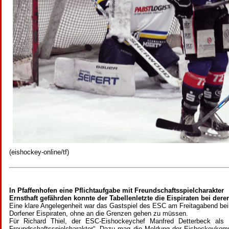
(eishockey-online/tf)
In Pfaffenhofen eine Pflichtaufgabe mit Freundschaftsspielcharakter
Ernsthaft gefährden konnte der Tabellenletzte die Eispiraten bei deren
Eine klare Angelegenheit war das Gastspiel des ESC am Freitagabend beim
Dorfener Eispiraten, ohne an die Grenzen gehen zu müssen.
Für Richard Thiel, der ESC-Eishockeychef Manfred Detterbeck als 
Freundschaftsspielcharakter“. Dazu mag die Meldung der Eishockeykom