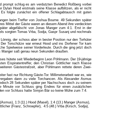
und prompt schlug es am verdutzten Benedict Roßberg vorbei
r Dylan Hood erstmals seine Klasse aufblitzen, als er nicht
Es folgte zunächst ein offener Schlagabtausch mit guten
gangen beim Treffer von Joshua Bourne. 49 Sekunden später
res Mittel der Gäste waren an diesem Abend ihre verdeckten
später abgefälscht von Jonas Manger zum 4:1. Erst in der
ttels sorgten Tomas Vrba, Sodja, Gaspr Susanj und nochmals
Lönnig, der schoss aber in bester Position nur den Torhüter
 Der Torschütze war erneut Hood und ins Dorfener Tor kam
he Spielweise seiner Vorderleute. Durch die ging jetzt doch
rts Manger saß genau neun Sekunden draußen.
eses hütete seit Wiederbeginn Leon Pöhlmann. Der 19-jährige
n Eispiratentreffer, den Christian Göttlicher nach Klasse
eiteren Gästestrafzeit, aber Pöhlmann rettete deren Zwei-
ter fast nur Richtung Gäste-Tor. Millimeterarbeit war es, wie
 vergaben dann zu viele Torchancen. Als Alexander Asmus
am jedoch 28 Sekunden später per Nachschuss doch zu seinem
ine Minute vor Schluss ging Endres für einen zusätzlichen
nden vor Schluss hatte Simjon Bär so keine Mühe zum 7:4.
ne (Asmus), 1:3 (11.) Hood (Masel), 1:4 (13.) Manger (Asmus),
ttlicher (Franz, Schroepfer), 4:5 (48.) Vrba (Kirsch, Sodja),