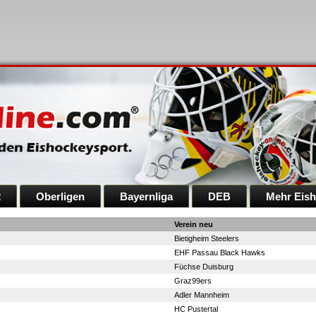
2
Oberligen
Bayernliga
DEB
Mehr Eis