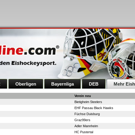
2
Oberligen
Bayernliga
DEB
Mehr Eis