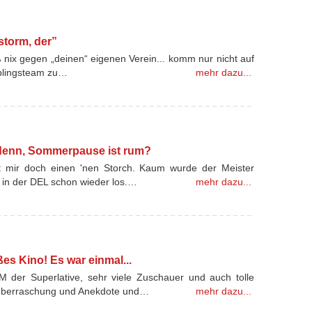
tstorm, der”
oß nix gegen „deinen“ eigenen Verein... komm nur nicht auf
ieblingsteam zu…
mehr dazu...
s denn, Sommerpause ist rum?
rat mir doch einen 'nen Storch. Kaum wurde der Meister
h in der DEL schon wieder los.…
mehr dazu...
s Kino! Es war einmal...
WM der Superlative, sehr viele Zuschauer und auch tolle
n Überraschung und Anekdote und…
mehr dazu...