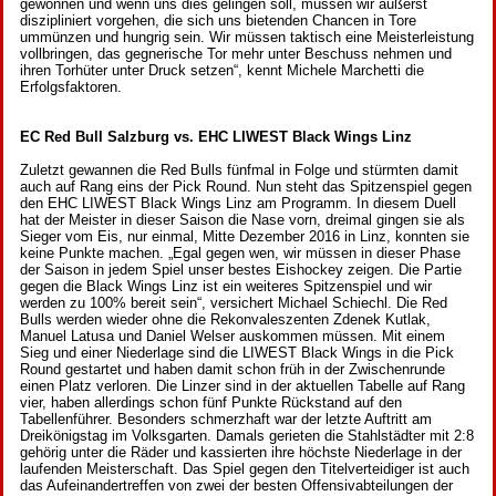
gewonnen und wenn uns dies gelingen soll, müssen wir äußerst
diszipliniert vorgehen, die sich uns bietenden Chancen in Tore
ummünzen und hungrig sein. Wir müssen taktisch eine Meisterleistung
vollbringen, das gegnerische Tor mehr unter Beschuss nehmen und
ihren Torhüter unter Druck setzen“, kennt Michele Marchetti die
Erfolgsfaktoren.
EC Red Bull Salzburg vs. EHC LIWEST Black Wings Linz
Zuletzt gewannen die Red Bulls fünfmal in Folge und stürmten damit
auch auf Rang eins der Pick Round. Nun steht das Spitzenspiel gegen
den EHC LIWEST Black Wings Linz am Programm. In diesem Duell
hat der Meister in dieser Saison die Nase vorn, dreimal gingen sie als
Sieger vom Eis, nur einmal, Mitte Dezember 2016 in Linz, konnten sie
keine Punkte machen. „Egal gegen wen, wir müssen in dieser Phase
der Saison in jedem Spiel unser bestes Eishockey zeigen. Die Partie
gegen die Black Wings Linz ist ein weiteres Spitzenspiel und wir
werden zu 100% bereit sein“, versichert Michael Schiechl. Die Red
Bulls werden wieder ohne die Rekonvaleszenten Zdenek Kutlak,
Manuel Latusa und Daniel Welser auskommen müssen. Mit einem
Sieg und einer Niederlage sind die LIWEST Black Wings in die Pick
Round gestartet und haben damit schon früh in der Zwischenrunde
einen Platz verloren. Die Linzer sind in der aktuellen Tabelle auf Rang
vier, haben allerdings schon fünf Punkte Rückstand auf den
Tabellenführer. Besonders schmerzhaft war der letzte Auftritt am
Dreikönigstag im Volksgarten. Damals gerieten die Stahlstädter mit 2:8
gehörig unter die Räder und kassierten ihre höchste Niederlage in der
laufenden Meisterschaft. Das Spiel gegen den Titelverteidiger ist auch
das Aufeinandertreffen von zwei der besten Offensivabteilungen der