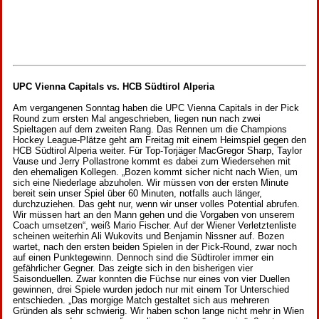
UPC Vienna Capitals vs. HCB Südtirol Alperia
Am vergangenen Sonntag haben die UPC Vienna Capitals in der Pick
Round zum ersten Mal angeschrieben, liegen nun nach zwei
Spieltagen auf dem zweiten Rang. Das Rennen um die Champions
Hockey League-Plätze geht am Freitag mit einem Heimspiel gegen den
HCB Südtirol Alperia weiter. Für Top-Torjäger MacGregor Sharp, Taylor
Vause und Jerry Pollastrone kommt es dabei zum Wiedersehen mit
den ehemaligen Kollegen. „Bozen kommt sicher nicht nach Wien, um
sich eine Niederlage abzuholen. Wir müssen von der ersten Minute
bereit sein unser Spiel über 60 Minuten, notfalls auch länger,
durchzuziehen. Das geht nur, wenn wir unser volles Potential abrufen.
Wir müssen hart an den Mann gehen und die Vorgaben von unserem
Coach umsetzen“, weiß Mario Fischer. Auf der Wiener Verletztenliste
scheinen weiterhin Ali Wukovits und Benjamin Nissner auf. Bozen
wartet, nach den ersten beiden Spielen in der Pick-Round, zwar noch
auf einen Punktegewinn. Dennoch sind die Südtiroler immer ein
gefährlicher Gegner. Das zeigte sich in den bisherigen vier
Saisonduellen. Zwar konnten die Füchse nur eines von vier Duellen
gewinnen, drei Spiele wurden jedoch nur mit einem Tor Unterschied
entschieden. „Das morgige Match gestaltet sich aus mehreren
Gründen als sehr schwierig. Wir haben schon lange nicht mehr in Wien