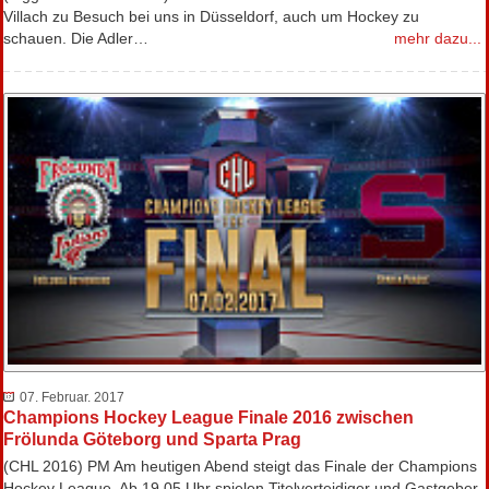
Villach zu Besuch bei uns in Düsseldorf, auch um Hockey zu
schauen. Die Adler…
mehr dazu...
07. Februar. 2017
Champions Hockey League Finale 2016 zwischen
Frölunda Göteborg und Sparta Prag
(CHL 2016) PM Am heutigen Abend steigt das Finale der Champions
Hockey League. Ab 19.05 Uhr spielen Titelverteidiger und Gastgeber