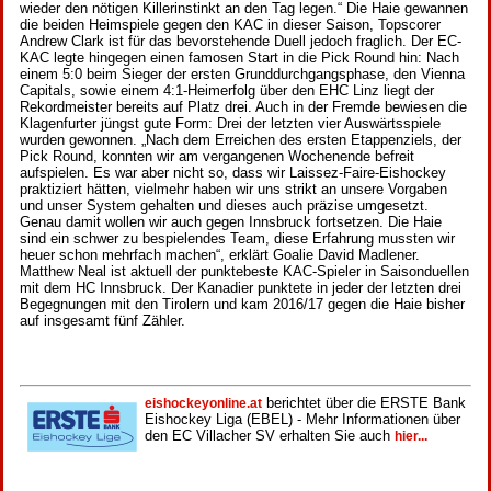
wieder den nötigen Killerinstinkt an den Tag legen.“ Die Haie gewannen
die beiden Heimspiele gegen den KAC in dieser Saison, Topscorer
Andrew Clark ist für das bevorstehende Duell jedoch fraglich. Der EC-
KAC legte hingegen einen famosen Start in die Pick Round hin: Nach
einem 5:0 beim Sieger der ersten Grunddurchgangsphase, den Vienna
Capitals, sowie einem 4:1-Heimerfolg über den EHC Linz liegt der
Rekordmeister bereits auf Platz drei. Auch in der Fremde bewiesen die
Klagenfurter jüngst gute Form: Drei der letzten vier Auswärtsspiele
wurden gewonnen. „Nach dem Erreichen des ersten Etappenziels, der
Pick Round, konnten wir am vergangenen Wochenende befreit
aufspielen. Es war aber nicht so, dass wir Laissez-Faire-Eishockey
praktiziert hätten, vielmehr haben wir uns strikt an unsere Vorgaben
und unser System gehalten und dieses auch präzise umgesetzt.
Genau damit wollen wir auch gegen Innsbruck fortsetzen. Die Haie
sind ein schwer zu bespielendes Team, diese Erfahrung mussten wir
heuer schon mehrfach machen“, erklärt Goalie David Madlener.
Matthew Neal ist aktuell der punktebeste KAC-Spieler in Saisonduellen
mit dem HC Innsbruck. Der Kanadier punktete in jeder der letzten drei
Begegnungen mit den Tirolern und kam 2016/17 gegen die Haie bisher
auf insgesamt fünf Zähler.
berichtet über die ERSTE Bank
eishockeyonline.at
Eishockey Liga (EBEL) - Mehr Informationen über
den EC Villacher SV erhalten Sie auch
hier...