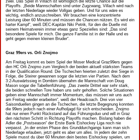
zwei. Das Spiel in Villach ist womöglich die letzte Chance auf die
Playoffs. „Beide Mannschaften sind unter Zugzwang, Villach wird nach
der letzten Niederlage wieder Vollgas geben. Und für uns wäre es
wichtig, endlich anzuschreiben. Wir brauchen eine konzentrierte
Leistung über 60 Minuten und müssen die Chancen nützen. Es wird ein
harter Kampf“, weiß DEC-Kapitän Niki Petrik, für den die Duelle mit
seinem Heimatverein immer etwas ganz Spezielles sind: „Das sind
besondere Spiele für mich. Die ganze Familie ist in der Halle und es
geht gegen meinen kleinen Bruder“.
Graz 99ers vs. Orli Znojmo
Am Freitag kommt es beim Spiel der Moser Medical Graz99ers gegen
den HC Orli Znojmo zum Vergleich der beiden aktuell stärksten Teams
in der Qualification Round. Die Tschechen feierten zuletzt drei Siege in
Folge, die Steirer gewannen sogar die letzten vier Partien. Nach dem
3:2-Auswärtssieg in Dornbirn übernahm die Mannschaft von Doug
Mason sogar die Tabellenführung. „Das zweite Drittel war sehr stark,
die beiden schnellen Tore haben uns sehr geholfen. Solche Situationen
geben einer Mannschaft immer Momentum, das müssen wir uns auch
am Freitag wieder erarbeiten“, weiß der Headcoach. Drei von vier
Saisonduellen gingen an die Tschechen, die letzte Begegnung konnten
die 99ers jedoch nach einer Aufholjagd für sich entscheiden. Znojmo
hat nur einen Punkt Rückstand auf das Führungsduo und will in Graz
den nächsten Schritt in Richtung Playoffs machen. Bislang haben die
Adler die „Postseason“ der Erste Bank Eishockey Liga noch nie
verpasst. „In der ersten Phase des Grunddurchgangs kann man sich
Niederlage erlauben, jetzt geht es aber um alles. In jedem der zehn
Spiele musst du über 60 Minuten dein bestes Eishockey spielen, um