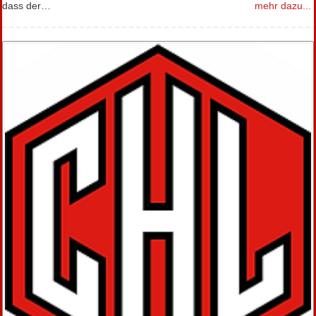
dass der…
mehr dazu...