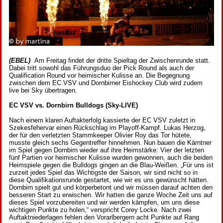
(EBEL
)
Am Freitag findet der dritte Spieltag der Zwischenrunde statt.
Dabei tritt sowohl das Führungsduo der Pick Round als auch der
Qualification Round vor heimischer Kulisse an. Die Begegnung
zwischen dem EC VSV und Dornbirner Eishockey Club wird zudem
live bei Sky übertragen.
EC VSV vs. Dornbirn Bulldogs (Sky-LIVE)
Nach einem klaren Auftakterfolg kassierte der EC VSV zuletzt in
Szekesfehervar einen Rückschlag im Playoff-Kampf. Lukas Herzog,
der für den verletzten Stammkeeper Olivier Roy das Tor hütete,
musste gleich sechs Gegentreffer hinnehmen. Nun bauen die Kärntner
im Spiel gegen Dornbirn wieder auf ihre Heimstärke: Vier der letzten
fünf Partien vor heimischer Kulisse wurden gewonnen, auch die beiden
Heimspiele gegen die Bulldogs gingen an die Blau-Weißen. „Für uns ist
zurzeit jedes Spiel das Wichtigste der Saison, wir sind nicht so in
diese Qualifikationsrunde gestartet, wie wir es uns gewünscht hätten.
Dornbirn spielt gut und körperbetont und wir müssen darauf achten den
besseren Start zu erwischen. Wir hatten die ganze Woche Zeit uns auf
dieses Spiel vorzubereiten und wir werden kämpfen, um uns diese
wichtigen Punkte zu holen,“ verspricht Corey Locke. Nach zwei
Auftaktniederlagen fehlen den Vorarlbergern acht Punkte auf Rang