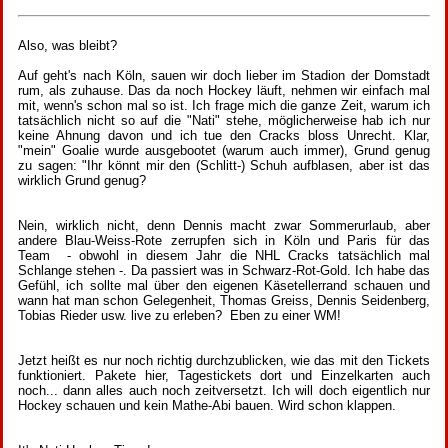
Also, was bleibt?
Auf geht's nach Köln, sauen wir doch lieber im Stadion der Domstadt
rum, als zuhause. Das da noch Hockey läuft, nehmen wir einfach mal
mit, wenn's schon mal so ist. Ich frage mich die ganze Zeit, warum ich
tatsächlich nicht so auf die "Nati" stehe, möglicherweise hab ich nur
keine Ahnung davon und ich tue den Cracks bloss Unrecht. Klar,
"mein" Goalie wurde ausgebootet (warum auch immer), Grund genug
zu sagen: "Ihr könnt mir den (Schlitt-) Schuh aufblasen, aber ist das
wirklich Grund genug?
Nein, wirklich nicht, denn Dennis macht zwar Sommerurlaub, aber
andere Blau-Weiss-Rote zerrupfen sich in Köln und Paris für das
Team - obwohl in diesem Jahr die NHL Cracks tatsächlich mal
Schlange stehen -. Da passiert was in Schwarz-Rot-Gold. Ich habe das
Gefühl, ich sollte mal über den eigenen Käsetellerrand schauen und
wann hat man schon Gelegenheit, Thomas Greiss, Dennis Seidenberg,
Tobias Rieder usw. live zu erleben? Eben zu einer WM!
Jetzt heißt es nur noch richtig durchzublicken, wie das mit den Tickets
funktioniert. Pakete hier, Tagestickets dort und Einzelkarten auch
noch... dann alles auch noch zeitversetzt. Ich will doch eigentlich nur
Hockey schauen und kein Mathe-Abi bauen. Wird schon klappen.