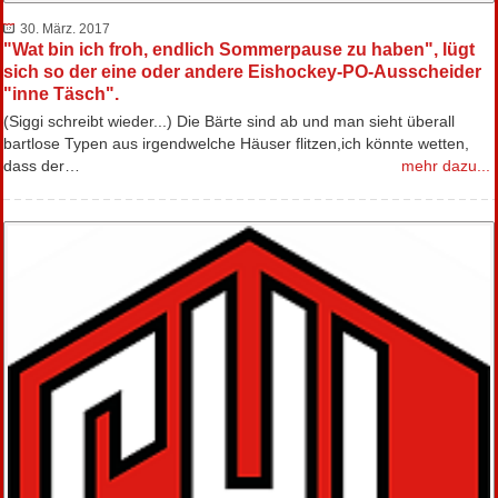
30. März. 2017
"Wat bin ich froh, endlich Sommerpause zu haben", lügt
sich so der eine oder andere Eishockey-PO-Ausscheider
"inne Täsch".
(Siggi schreibt wieder...) Die Bärte sind ab und man sieht überall
bartlose Typen aus irgendwelche Häuser flitzen,ich könnte wetten,
dass der…
mehr dazu...