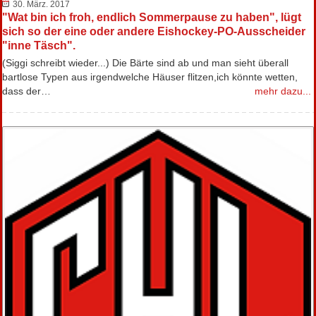
30. März. 2017
"Wat bin ich froh, endlich Sommerpause zu haben", lügt
sich so der eine oder andere Eishockey-PO-Ausscheider
"inne Täsch".
(Siggi schreibt wieder...) Die Bärte sind ab und man sieht überall
bartlose Typen aus irgendwelche Häuser flitzen,ich könnte wetten,
dass der…
mehr dazu...