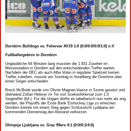
Dornbirn Bulldogs vs. Fehervar AV19 1:0 (0:0/0:0/0:0/1:0) n.V
Fußballergebnis in Dornbirn
Unglaubliche 64 Minuten lang mussten die 1.831 Zuseher im
Messestadion in Dornbirn auf den entscheidenden Treffer warten.
Nachdem der DEC als auch Alba Volan in regulärer Spielzeit keinen
Treffer zuließen, musste am Sonntag in Vorarlberg die Overtime über
einen Sieger entscheiden.
Brock McBride wurde von Olivier Magnan klasse in Szene gesetzt und
überwand Zoltan Hetenyi im Tor von Szekesfehervar zum 1:0
Siegtreffer (64.). Für die Ungarn dürfte es tabellarisch nun mehr als eng
werden, die Playoffs der Erste Bank Eishockey Liga zu erreichen.
Dornbirn könnte mit einem Sieg gegen Schlusslicht Ljubljana am
kommenden Donnerstag den Abstand verkürzen.
Olimpija Ljubljana vs. Graz 99ers 4:1 (0:0/0:1/4:0)