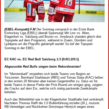
(EBEL-Kompakt) F.M
Der Sonntag versprach in der Erste Bank
Eishockey Liga (EBEL) überall Spannung! Mit Linz vs. Wien,
Klagenfurt vs. Salzburg und Bozen vs. Innsbruck standen gleich drei
Topspiele auf dem Programm, während in Znaim, Dornbirn und
Ljubljana um die Playoffs gekämpft wurde! So lief der Topspiel-
Sonntag in der EBEL..
EC KAC vs. EC Red Bull Salzburg 1:3 (0:0/1:2/0:1)
Abgezockte Red Bulls siegen beim Rekordmeister!
Im "Meisterduell" erspielten sich beide Teams von Beginn an
Torszenen. Bernhard Starkbaum (RBS) und Tomas Duba (KAC) ließen
in den ersten 20 Minuten aber keinen Gegentreffer zu. Dass es für
beide Teams in dieser Partie der Pick-Round um einiges ging, zeigten
die Cracks auf dem Eis, welche sich stetig packende Zweikämpfe
lieferten.
Auch das Mitteldrittel war in der Klagenfurter Stadthalle hart umkämpft.
Nachdem Thomas Raffl die 1:0 Bullenführung erzielte (26.), musste
RB-Verteidiger und Rückkehrer Dominique Heinrich wegen eines