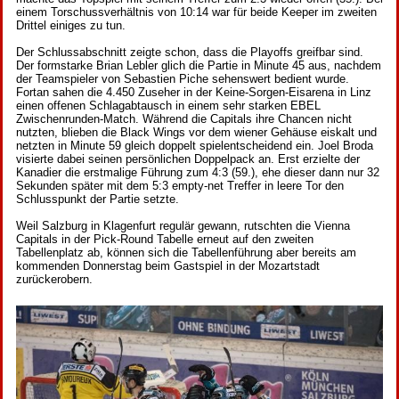
einem Torschussverhältnis von 10:14 war für beide Keeper im zweiten
Drittel einiges zu tun.
Der Schlussabschnitt zeigte schon, dass die Playoffs greifbar sind.
Der formstarke Brian Lebler glich die Partie in Minute 45 aus, nachdem
der Teamspieler von Sebastien Piche sehenswert bedient wurde.
Fortan sahen die 4.450 Zuseher in der Keine-Sorgen-Eisarena in Linz
einen offenen Schlagabtausch in einem sehr starken EBEL
Zwischenrunden-Match. Während die Capitals ihre Chancen nicht
nutzten, blieben die Black Wings vor dem wiener Gehäuse eiskalt und
netzten in Minute 59 gleich doppelt spielentscheidend ein. Joel Broda
visierte dabei seinen persönlichen Doppelpack an. Erst erzielte der
Kanadier die erstmalige Führung zum 4:3 (59.), ehe dieser dann nur 32
Sekunden später mit dem 5:3 empty-net Treffer in leere Tor den
Schlusspunkt der Partie setzte.
Weil Salzburg in Klagenfurt regulär gewann, rutschten die Vienna
Capitals in der Pick-Round Tabelle erneut auf den zweiten
Tabellenplatz ab, können sich die Tabellenführung aber bereits am
kommenden Donnerstag beim Gastspiel in der Mozartstadt
zurückerobern.