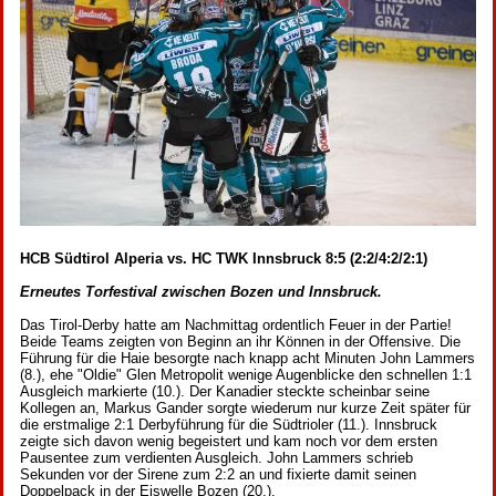
HCB Südtirol Alperia vs. HC TWK Innsbruck 8:5 (2:2/4:2/2:1)
Erneutes Torfestival zwischen Bozen und Innsbruck.
Das Tirol-Derby hatte am Nachmittag ordentlich Feuer in der Partie!
Beide Teams zeigten von Beginn an ihr Können in der Offensive. Die
Führung für die Haie besorgte nach knapp acht Minuten John Lammers
(8.), ehe "Oldie" Glen Metropolit wenige Augenblicke den schnellen 1:1
Ausgleich markierte (10.). Der Kanadier steckte scheinbar seine
Kollegen an, Markus Gander sorgte wiederum nur kurze Zeit später für
die erstmalige 2:1 Derbyführung für die Südtrioler (11.). Innsbruck
zeigte sich davon wenig begeistert und kam noch vor dem ersten
Pausentee zum verdienten Ausgleich. John Lammers schrieb
Sekunden vor der Sirene zum 2:2 an und fixierte damit seinen
Doppelpack in der Eiswelle Bozen (20.).