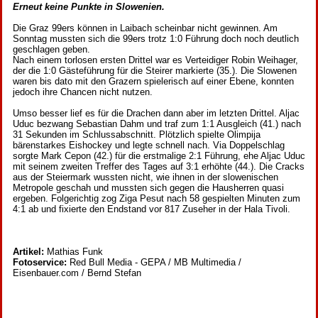
Erneut keine Punkte in Slowenien.
Die Graz 99ers können in Laibach scheinbar nicht gewinnen. Am
Sonntag mussten sich die 99ers trotz 1:0 Führung doch noch deutlich
geschlagen geben.
Nach einem torlosen ersten Drittel war es Verteidiger Robin Weihager,
der die 1:0 Gästeführung für die Steirer markierte (35.). Die Slowenen
waren bis dato mit den Grazern spielerisch auf einer Ebene, konnten
jedoch ihre Chancen nicht nutzen.
Umso besser lief es für die Drachen dann aber im letzten Drittel. Aljac
Uduc bezwang Sebastian Dahm und traf zum 1:1 Ausgleich (41.) nach
31 Sekunden im Schlussabschnitt. Plötzlich spielte Olimpija
bärenstarkes Eishockey und legte schnell nach. Via Doppelschlag
sorgte Mark Cepon (42.) für die erstmalige 2:1 Führung, ehe Aljac Uduc
mit seinem zweiten Treffer des Tages auf 3:1 erhöhte (44.). Die Cracks
aus der Steiermark wussten nicht, wie ihnen in der slowenischen
Metropole geschah und mussten sich gegen die Hausherren quasi
ergeben. Folgerichtig zog Ziga Pesut nach 58 gespielten Minuten zum
4:1 ab und fixierte den Endstand vor 817 Zuseher in der Hala Tivoli.
Artikel:
Mathias Funk
Fotoservice:
Red Bull Media - GEPA / MB Multimedia /
Eisenbauer.com / Bernd Stefan