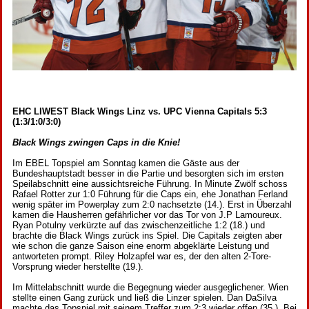
EHC LIWEST Black Wings Linz vs. UPC Vienna Capitals 5:3
(1:3/1:0/3:0)
Black Wings zwingen Caps in die Knie!
Im EBEL Topspiel am Sonntag kamen die Gäste aus der
Bundeshauptstadt besser in die Partie und besorgten sich im ersten
Speilabschnitt eine aussichtsreiche Führung. In Minute Zwölf schoss
Rafael Rotter zur 1:0 Führung für die Caps ein, ehe Jonathan Ferland
wenig später im Powerplay zum 2:0 nachsetzte (14.). Erst in Überzahl
kamen die Hausherren gefährlicher vor das Tor von J.P Lamoureux.
Ryan Potulny verkürzte auf das zwischenzeitliche 1:2 (18.) und
brachte die Black Wings zurück ins Spiel. Die Capitals zeigten aber
wie schon die ganze Saison eine enorm abgeklärte Leistung und
antworteten prompt. Riley Holzapfel war es, der den alten 2-Tore-
Vorsprung wieder herstellte (19.).
Im Mittelabschnitt wurde die Begegnung wieder ausgeglichener. Wien
stellte einen Gang zurück und ließ die Linzer spielen. Dan DaSilva
machte das Topspiel mit seinem Treffer zum 2:3 wieder offen (35.). Bei