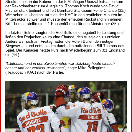
Stockstiches in die Kabine. In der 5-Minütigen Überzahlsituation kam
der Rekordmeister zum Ausgleich. Thomas Koch wurde von David
Fischer stark bedient und ließ Bernhard Starkbaum keine Chance (33.).
Wie schon in Überzahl tat sich der KAC in den restlichen Minuten im
Mittelsektor schwer und musste den erneuten Rückstand hinnehmen.
Bill Thomas stellte die 2:1 Pausenführung für den Meister her (35.).
Im letzten Sektor zeigten die Red Bulls eine abgebrühte Leistung und
ließen den Rotjacken kaum eine Chance, den Ausgleich zu erzielen.
Anders als noch am Freitag hatten die Roten Bullen den nötigen
Siegeswillen und entschieden durch den auffallenden Bill Thomas das
Spiel. Der Kanadier netzte kurz nach Wiederbeginn zum 3:1 Endstand
ein (44.).
"Läuferisch und in den Zweikämpfen war Salzburg heute einfach
besser und hat verdient gewonnen"
, sagte Mike Pellegrims
(Headcoach KAC) nach der Partie.