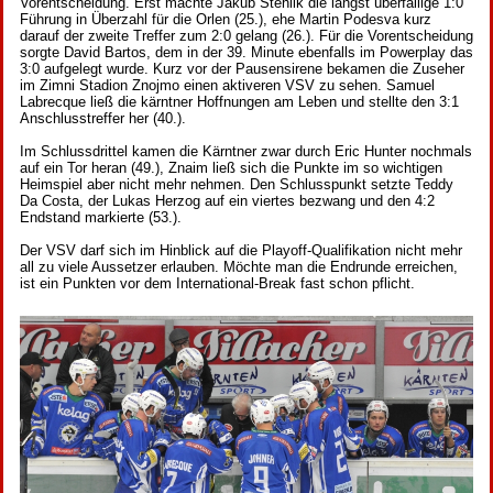
Vorentscheidung. Erst machte Jakub Stehlik die längst überfällige 1:0
Führung in Überzahl für die Orlen (25.), ehe Martin Podesva kurz
darauf der zweite Treffer zum 2:0 gelang (26.). Für die Vorentscheidung
sorgte David Bartos, dem in der 39. Minute ebenfalls im Powerplay das
3:0 aufgelegt wurde. Kurz vor der Pausensirene bekamen die Zuseher
im Zimni Stadion Znojmo einen aktiveren VSV zu sehen. Samuel
Labrecque ließ die kärntner Hoffnungen am Leben und stellte den 3:1
Anschlusstreffer her (40.).
Im Schlussdrittel kamen die Kärntner zwar durch Eric Hunter nochmals
auf ein Tor heran (49.), Znaim ließ sich die Punkte im so wichtigen
Heimspiel aber nicht mehr nehmen. Den Schlusspunkt setzte Teddy
Da Costa, der Lukas Herzog auf ein viertes bezwang und den 4:2
Endstand markierte (53.).
Der VSV darf sich im Hinblick auf die Playoff-Qualifikation nicht mehr
all zu viele Aussetzer erlauben. Möchte man die Endrunde erreichen,
ist ein Punkten vor dem International-Break fast schon pflicht.