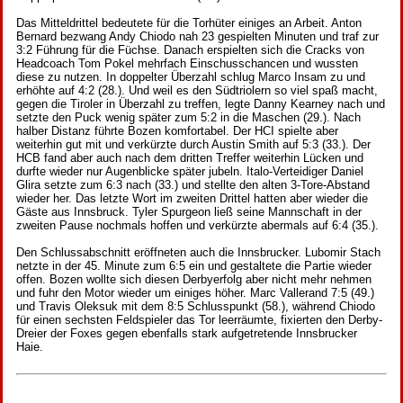
Das Mitteldrittel bedeutete für die Torhüter einiges an Arbeit. Anton
Bernard bezwang Andy Chiodo nah 23 gespielten Minuten und traf zur
3:2 Führung für die Füchse. Danach erspielten sich die Cracks von
Headcoach Tom Pokel mehrfach Einschusschancen und wussten
diese zu nutzen. In doppelter Überzahl schlug Marco Insam zu und
erhöhte auf 4:2 (28.). Und weil es den Südtriolern so viel spaß macht,
gegen die Tiroler in Überzahl zu treffen, legte Danny Kearney nach und
setzte den Puck wenig später zum 5:2 in die Maschen (29.). Nach
halber Distanz führte Bozen komfortabel. Der HCI spielte aber
weiterhin gut mit und verkürzte durch Austin Smith auf 5:3 (33.). Der
HCB fand aber auch nach dem dritten Treffer weiterhin Lücken und
durfte wieder nur Augenblicke später jubeln. Italo-Verteidiger Daniel
Glira setzte zum 6:3 nach (33.) und stellte den alten 3-Tore-Abstand
wieder her. Das letzte Wort im zweiten Drittel hatten aber wieder die
Gäste aus Innsbruck. Tyler Spurgeon ließ seine Mannschaft in der
zweiten Pause nochmals hoffen und verkürzte abermals auf 6:4 (35.).
Den Schlussabschnitt eröffneten auch die Innsbrucker. Lubomir Stach
netzte in der 45. Minute zum 6:5 ein und gestaltete die Partie wieder
offen. Bozen wollte sich diesen Derbyerfolg aber nicht mehr nehmen
und fuhr den Motor wieder um einiges höher. Marc Vallerand 7:5 (49.)
und Travis Oleksuk mit dem 8:5 Schlusspunkt (58.), während Chiodo
für einen sechsten Feldspieler das Tor leerräumte, fixierten den Derby-
Dreier der Foxes gegen ebenfalls stark aufgetretende Innsbrucker
Haie.