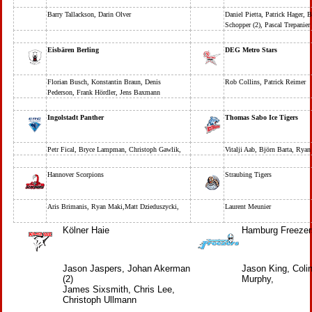
Barry Tallackson, Darin Olver
Daniel Pietta, Patrick Hager, 
Schopper (2), Pascal Trepanier
Eisbären Berling
DEG Metro Stars
Florian Busch, Konstantin Braun, Denis
Rob Collins, Patrick Reimer
Pederson, Frank Hördler, Jens Baxmann
Ingolstadt Panther
Thomas Sabo Ice Tigers
Petr Fical, Bryce Lampman, Christoph Gawlik,
Vitalji Aab, Björn Barta, Ryan
Hannover Scorpions
Straubing Tigers
Aris Brimanis, Ryan Maki,Matt Dzieduszycki,
Laurent Meunier
Kölner Haie
Hamburg Freeze
Jason Jaspers, Johan Akerman
Jason King, Coli
(2)
Murphy,
James Sixsmith, Chris Lee,
Christoph Ullmann