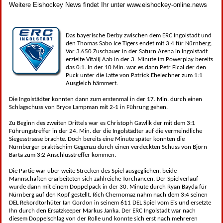
Weitere Eishockey News findet Ihr unter www.eishockey-online.news
Das bayerische Derby zwischen dem ERC Ingolstadt und
den Thomas Sabo Ice Tigers endet mit 3:4 für Nürnberg.
Vor 3.650 Zuschauer in der Saturn Arena in Ingolstadt
erzielte Vitalij Aab in der 3. Minute im Powerplay bereits
das 0:1. In der 10 Min. war es dann Petr Fical der den
Puck unter die Latte von Patrick Ehelechner zum 1:1
Ausgleich hämmert.
Die Ingolstädter konnten dann zum erstenmal in der 17. Min. durch einen
Schlagschuss von Bryce Lampman mit 2-1 in Führung gehen.
Zu Beginn des zweiten Drittels war es Christoph Gawlik der mit dem 3:1
Führungstreffer in der 24. Min. der die Ingolstädter auf die vermeindliche
Siegesstrasse brachte. Doch bereits eine Minute später konnten die
Nürnberger praktischim Gegenzu durch einen verdeckten Schuss von Björn
Barta zum 3:2 Anschlusstreffer kommen.
Die Partie war über weite Strecken des Spiel ausgeglichen, beide
Mannschaften erarbeiteten sich zahlreiche Torchancen. Der Spielverlauf
wurde dann mit einem Doppelpack in der 30. Minute durch Ryan Bayda für
Nürnberg auf den Kopf gestellt. Rich Chernomaz nahm nach dem 3:4 seinen
DEL Rekordtorhüter Ian Gordon in seinem 611 DEL Spiel vom Eis und ersetzte
Ihn durch den Ersatzkeeper Markus Janka. Der ERC Ingolstadt war nach
diesem Doppelschlag von der Rolle und konnte sich erst nach mehreren