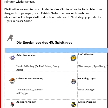
Minuten wieder fangen.
Die Panther versuchten noch in der letzten Minute mit sechs Feldspieler zum
Ausgleich zu gelangen, doch Patrick Ehelechner war nicht mehr zu
überwinden. Für Ingolstadt ist dies bereits die vierte Niederlage gegen die Ice
Tigers in dieser Saison.
Die Ergebnisse des 45. Spieltages
EHC München
Adler Mannheim
Yannic Seidenberg (2), Frank Mauer, Ronny
Mike Kompon, Ryan Ready, B
Arendt
Grizzly Adams Wolfsburg
Straubing Tigers
Tyler Haskins (2), Alavaara,
Tobias Draxinger
Jeff Hoggan
Augsburg Panther
Krefeld Pinguine