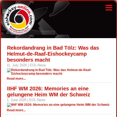
Rekordandrang in Bad Tölz: Was das
Helmut-de-Raaf-Eishockeycamp
besonders macht
11. July 2026 | EOL-News
Read more...
IIHF WM 2026: Memories an eine
gelungene Heim WM der Schweiz
1. June 2026 | EOL-News
Read more...