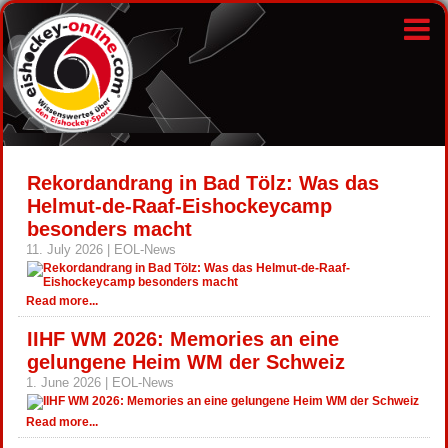
Rekordandrang in Bad Tölz: Was das
Helmut-de-Raaf-Eishockeycamp
besonders macht
11. July 2026 | EOL-News
Read more...
IIHF WM 2026: Memories an eine
gelungene Heim WM der Schweiz
1. June 2026 | EOL-News
Read more...