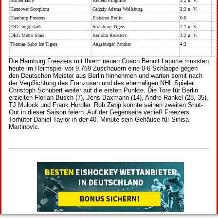
Kölner Haie
Krefeld Pinguine
3:2 n. V.
Hannover Scorpions
Grizzly Adams Wolfsburg
2:3 n. V.
Hamburg Freezers
Eisbären Berlin
0:6
ERC Ingolstadt
Straubing Tigers
2:1 n. V.
DEG Metro Stars
Iserlohn Roosters
3:2 n. V.
Thomas Sabo Ice Tigers
Augsburger Panther
4:2
Die Hamburg Freezers mit Ihrem neuen Coach Benoit Laporte mussten
heute im Heimspiel vor 9.769 Zuschauern eine 0-6 Schlappe gegen
den Deutschen Meister aus Berlin hinnehmen und warten somit nach
der Verpflichtung des Franzosen und des ehemaligen NHL Spieler
Christoph Schubert weiter auf die ersten Punkte. Die Tore für Berlin
erzielten Florian Busch (7), Jens Baxmann (14), Andre Rankel (28, 35),
TJ Mulock und Frank Hördler. Rob Zepp konnte seinen zweiten Shut-
Out in dieser Saison feiern. Auf der Gegenseite verließ Freezers
Torhüter Daniel Taylor in der 40. Minute sein Gehäuse für Sinisa
Martinovic.