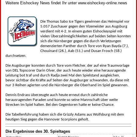
Weitere Eishockey News findet Ihr unter www.eishockey-online.news
Die Thomas Sabo Ice Tigers gewinnen das Heimspiel vor
5.057 Zuschauer gegen den Vizemeister aus Augsburg
verdient mit 4-2. In einem guten Eishockeyspiel mit
vielen Überzahlmöglichkeiten auf beiden Seiten konnten
sich die Nürnberger gegen die durch Verletzungen
demenzierten Panther durch Tore von Ryan Bayda (7.),
Chouinard (26.), Aab (51.) und Dusan Frosch (58.)
durchsetzen.
Die Augsburger konnten durch Tore vom Fletcher, der auf eine Traumvorlage
von DEL Topscorer Darin Olver, der auch heute wieder eine herausragende
Leistung bot traf und durch Radja zwei Mal den Spielstand ausgleichen,
bevor sichtbar die Kräfte auf Seiten der Augsburger schwanden, da diese mit
nur 3 Reihen agierten und die Nürnberger die Oberhand im Spiel gewannen.
Dennis Endrass überzeugte auch heute erneut durch zahlreiche
herausragenden Paraden und konnte so seine Mannschaft über weite
Strecken im Spiel halten. Bei den Gegentoren hatte er keine Chance.
Die Tabellenführung haben sich die Grizzly Adams aus Wolfsburg mit dem
heutigen Sieg gegen die Hannover Scorpions geholt.
Die Ergebnisse des 30. Spieltages